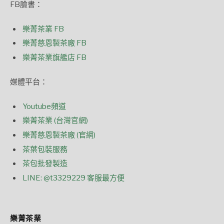
FB臉書：
樂菁茶業 FB
樂菁慈恩製茶廠 FB
樂菁茶業旗艦店 FB
媒體平台：
Youtube頻道
樂菁茶業 (台灣官網)
樂菁慈恩製茶廠 (官網)
茶葉包裝服務
茶包批發製造
LINE: @t3329229 客服最方便
樂菁茶業