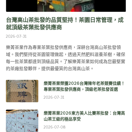
台灣高山茶批發的品質堅持！茶園日常管理，成
就頂級茶葉批發供應商
2026-07-31
樂菁茶業作為專業茶葉批發供應商，深耕台灣高山茶批發領
域。我們堅持從茶園管理做起，透過天然肥料滋養茶樹，確保
每一批茶葉都達到頂級品質。了解樂菁茶業如何成為您最堅實
的茶廠批發夥伴，提供最優質的台灣高山茶。
樂菁茶業榮獲2026台灣陳年老茶競賽佳績！
專業茶葉批發供應商，頂級老茶批發首選
2026-07-31
樂菁茶業2026東方美人比賽茶批發：台灣高
山茶王級的極品享受
2026-07-08