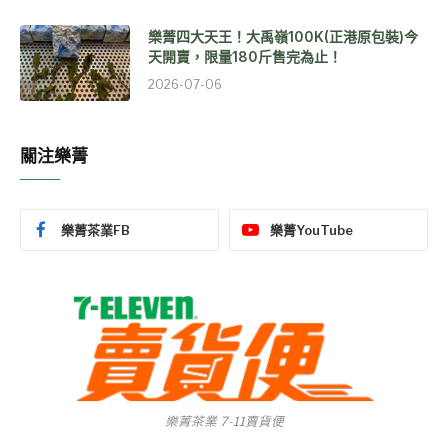
樂菁四大天王！大禹嶺100K(正港原包裝)今
天開賣，限量180斤售完為止！
2026-07-06
關注樂菁
樂菁茶業FB
樂菁YouTube
樂菁茶業 7-11賣貨便