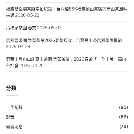
福壽雙全製茶廠空拍紀錄｜台八線86K福壽梨山茶區的高山茶風味
來源
2026-05-22
吊橋頭茶園 春茶
2026-05-03
馬烈霸茶園 樂菁茶業2026春茶採收：台灣高山茶馬烈茶園批發
2026-04-28
奇萊山登山口能高山茶園 樂菁茶業：2026春茶「十全十美」高山
茶批發
2026-04-26
分類
工作記錄
(85)
影音
(89)
最新消息
(79)