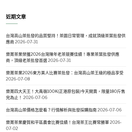
近期文章
台灣高山茶批發的品質堅持！茶園日常管理，成就頂級茶葉批發供
應商
2026-07-31
樂菁茶業榮獲2026台灣陳年老茶競賽佳績！專業茶葉批發供應
商，頂級老茶批發首選
2026-07-31
樂菁茶業2026東方美人比賽茶批發：台灣高山茶王級的極品享受
2026-07-08
樂菁四大天王！大禹嶺100K(正港原包裝)今天開賣，限量180斤售
完為止！
2026-07-06
台灣高山茶價格怎麼看？行情解析與批發採購指南
2026-07-06
樂菁茶業慶賀和平區農會比賽佳績！台灣茶王比賽常勝軍
2026-
07-02