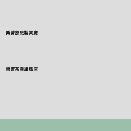
樂菁慈恩製茶廠
樂菁茶業旗艦店