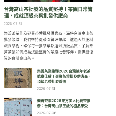
台灣高山茶批發的品質堅持！茶園日常管
理，成就頂級茶葉批發供應商
2026-07-31
樂菁茶業作為專業茶葉批發供應商，深耕台灣高山茶
批發領域。我們堅持從茶園管理做起，透過天然肥料
滋養茶樹，確保每一批茶葉都達到頂級品質。了解樂
菁茶業如何成為您最堅實的茶廠批發夥伴，提供最優
質的台灣高山茶。
樂菁茶業榮獲2026台灣陳年老茶
競賽佳績！專業茶葉批發供應商，
頂級老茶批發首選
2026-07-31
樂菁茶業2026東方美人比賽茶批
發：台灣高山茶王級的極品享受
2026-07-08