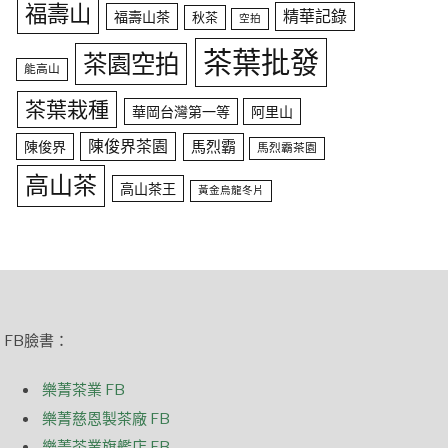
福壽山
精華記錄
福壽山茶
秋茶
空拍
茶葉批發
茶園空拍
能高山
茶葉栽種
華岡台灣第一等
阿里山
陳俊界茶園
馬烈霸
陳俊界
馬烈霸茶園
高山茶
高山茶王
黃金烏龍冬片
FB臉書：
樂菁茶業 FB
樂菁慈恩製茶廠 FB
樂菁茶業旗艦店 FB