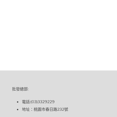
批發總部:
電話:(03)3329229
地址：桃園市春日路232號