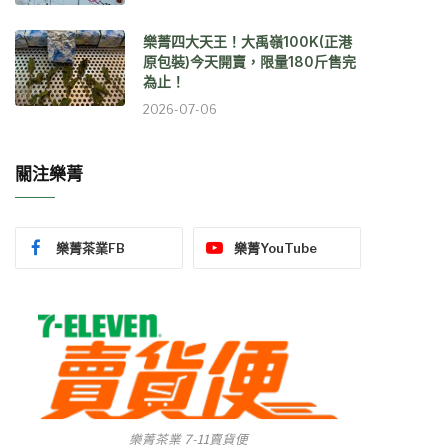
樂菁四大天王！大禹嶺100K(正港
原包裝)今天開賣，限量180斤售完
為止！
2026-07-06
關注樂菁
樂菁茶業FB
樂菁YouTube
樂菁茶業 7-11賣貨便