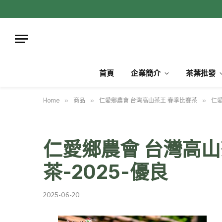
首頁
企業簡介
茶葉批發
Home
»
商品
»
仁愛鄉農會 台灣高山茶王 春季比賽茶
»
仁愛
仁愛鄉農會 台灣高山
茶-2025-優良
2025-06-20