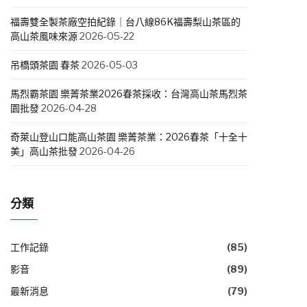
福壽雙全製茶廠空拍紀錄｜台八線86K福壽梨山茶區的
高山茶風味來源
2026-05-22
吊橋頭茶園 春茶
2026-05-03
馬烈霸茶園 樂菁茶業2026春茶採收：台灣高山茶馬烈茶
園批發
2026-04-28
奇萊山登山口能高山茶園 樂菁茶業：2026春茶「十全十
美」高山茶批發
2026-04-26
分類
工作記錄
(85)
影音
(89)
最新消息
(79)