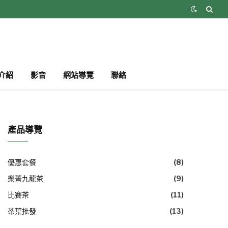
介紹
影音
網站導覽
聯絡
產品導覽
優惠套餐
(8)
樂菁九龍茶
(9)
比賽茶
(11)
茶葉批發
(13)