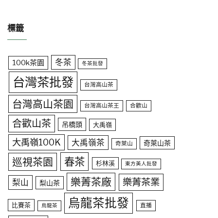
標籤
冬茶
100k茶園
冬茶批發
台灣茶批發
台灣高山茶
台灣高山茶園
台灣高山茶王
合歡山
合歡山茶
吊橋頭
大禹嶺
大禹嶺100K
大禹嶺茶
奇萊山茶
奇萊山
春茶
巡視茶園
杉林溪
東方美人批發
樂菁茶廠
樂菁茶業
梨山
梨山茶
烏龍茶批發
比賽茶
直播
烏龍茶