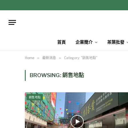
首頁
企業簡介
茶葉批發
Home
»
最新消息
»
Category: "銷售地點"
BROWSING:
銷售地點
銷售地點