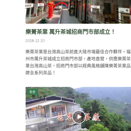
樂菁茶業 萬升茶城招商門市部成立！
2018-12-10
樂菁茶業是台灣高山茶前進大陸市場最佳合作夥伴。福
州市萬升茶城成立招商門市部，產地直營，供應樂菁茶
業台灣高山茶，招商門市部以經典風格舖陳樂菁茶業品
牌全系列茶品！
影音