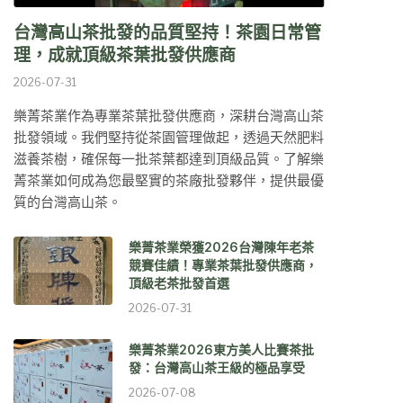
台灣高山茶批發的品質堅持！茶園日常管
理，成就頂級茶葉批發供應商
2026-07-31
樂菁茶業作為專業茶葉批發供應商，深耕台灣高山茶
批發領域。我們堅持從茶園管理做起，透過天然肥料
滋養茶樹，確保每一批茶葉都達到頂級品質。了解樂
菁茶業如何成為您最堅實的茶廠批發夥伴，提供最優
質的台灣高山茶。
樂菁茶業榮獲2026台灣陳年老茶
競賽佳績！專業茶葉批發供應商，
頂級老茶批發首選
2026-07-31
樂菁茶業2026東方美人比賽茶批
發：台灣高山茶王級的極品享受
2026-07-08