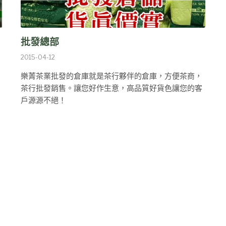
批發總部
2015-04-12
樂菁茶業批發的倉庫就是茶行夥伴的倉庫，方便茶商，
茶行批發銷售。讓您好作生意，高品質好貨色讓您的客
戶源源不絕！