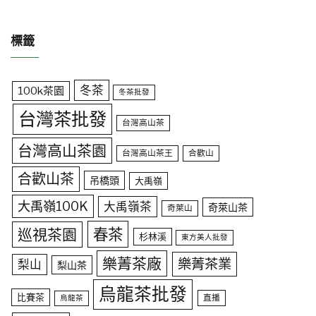
標籤
冬茶
100k茶園
冬茶批發
台灣茶批發
台灣高山茶
台灣高山茶園
台灣高山茶王
合歡山
合歡山茶
吊橋頭
大禹嶺
大禹嶺100K
大禹嶺茶
奇萊山茶
奇萊山
春茶
巡視茶園
杉林溪
東方美人批發
樂菁茶廠
樂菁茶業
梨山
梨山茶
烏龍茶批發
比賽茶
直播
烏龍茶