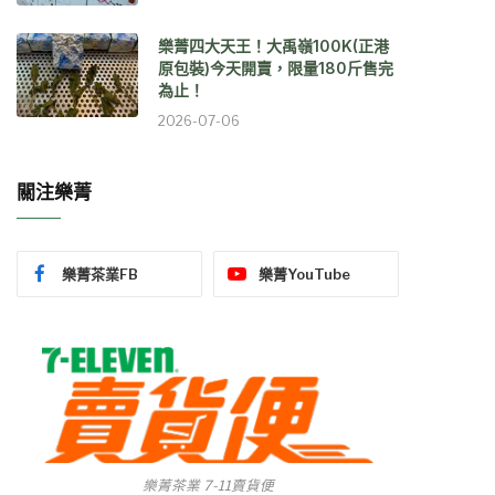
樂菁四大天王！大禹嶺100K(正港
原包裝)今天開賣，限量180斤售完
為止！
2026-07-06
關注樂菁
樂菁茶業FB
樂菁YouTube
樂菁茶業 7-11賣貨便