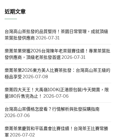
近期文章
台灣高山茶批發的品質堅持！茶園日常管理，成就頂級
茶葉批發供應商
2026-07-31
樂菁茶業榮獲2026台灣陳年老茶競賽佳績！專業茶葉批
發供應商，頂級老茶批發首選
2026-07-31
樂菁茶業2026東方美人比賽茶批發：台灣高山茶王級的
極品享受
2026-07-08
樂菁四大天王！大禹嶺100K(正港原包裝)今天開賣，限
量180斤售完為止！
2026-07-06
台灣高山茶價格怎麼看？行情解析與批發採購指南
2026-07-06
樂菁茶業慶賀和平區農會比賽佳績！台灣茶王比賽常勝
軍
2026-07-02