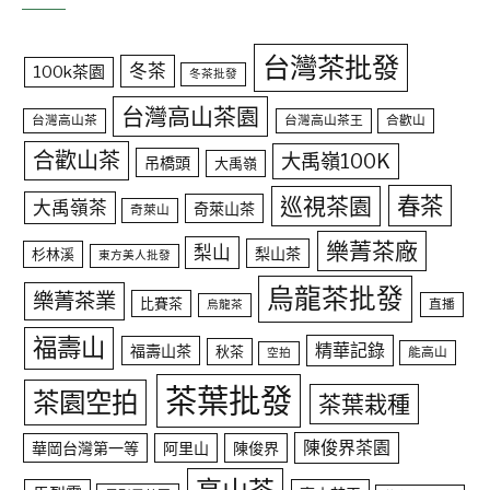
台灣茶批發
冬茶
100k茶園
冬茶批發
台灣高山茶園
台灣高山茶
台灣高山茶王
合歡山
合歡山茶
大禹嶺100K
吊橋頭
大禹嶺
春茶
巡視茶園
大禹嶺茶
奇萊山茶
奇萊山
樂菁茶廠
梨山
梨山茶
杉林溪
東方美人批發
烏龍茶批發
樂菁茶業
比賽茶
直播
烏龍茶
福壽山
精華記錄
福壽山茶
秋茶
能高山
空拍
茶葉批發
茶園空拍
茶葉栽種
陳俊界茶園
華岡台灣第一等
阿里山
陳俊界