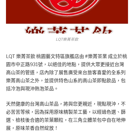
LQT樂菁茶飲
LQT 樂菁茶飲 桃園藝文特區旗艦店由 #樂菁茶業 成立於桃
園市中正路931號，以絕佳的地點，提供大眾更接近台灣
高山茶的管道，店內除了展售廣受來台旅客喜愛的全系列
樂菁高山茶之外，並提供特色山系的高山茶即點飲品，包
括冷泡與現沖熱泡茶品。
天然健康的台灣高山茶品，將與您更親近，現點現沖，不
必苦苦等候，因為採用原味精製茶工藝，以經過色選、篩
選、檢枝後合適的茶葉顆粒，在三角立體茶包中自在地伸
展，原味茶香自然綻放！