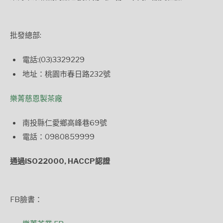
批發總部:
電話:(03)3329229
地址：桃園市春日路232號
樂菁慈恩製茶廠
南投縣仁愛鄉高峰巷69號
電話：0980859999
通過ISO22000, HACCP認證
FB臉書：