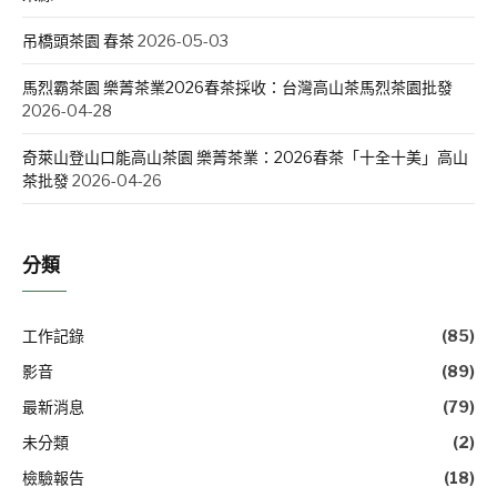
吊橋頭茶園 春茶
2026-05-03
馬烈霸茶園 樂菁茶業2026春茶採收：台灣高山茶馬烈茶園批發
2026-04-28
奇萊山登山口能高山茶園 樂菁茶業：2026春茶「十全十美」高山
茶批發
2026-04-26
分類
工作記錄
(85)
影音
(89)
最新消息
(79)
未分類
(2)
檢驗報告
(18)