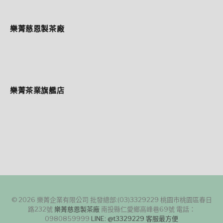
樂菁慈恩製茶廠
樂菁茶業旗艦店
© 2026 樂菁企業有限公司 批發總部:(03)3329229 桃園市桃園區春日
路232號
樂菁慈恩製茶廠
南投縣仁愛鄉高峰巷69號 電話：
0980859999
LINE: @t3329229 客服最方便