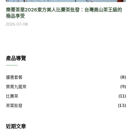
樂菁茶業2026東方美人比賽茶批發：台灣高山茶王級的
極品享受
2026-07-08
產品導覽
優惠套餐
(8)
樂菁九龍茶
(9)
比賽茶
(11)
茶葉批發
(13)
近期文章