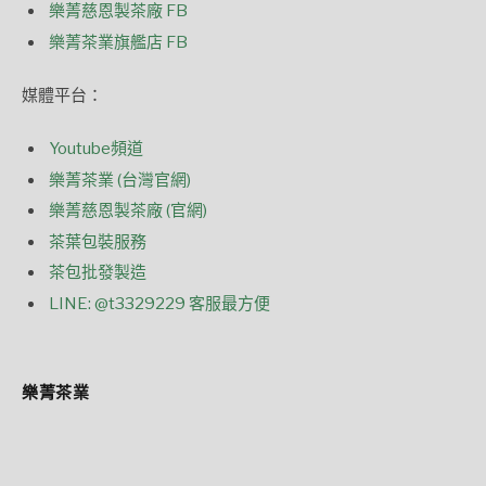
樂菁慈恩製茶廠 FB
樂菁茶業旗艦店 FB
媒體平台：
Youtube頻道
樂菁茶業 (台灣官網)
樂菁慈恩製茶廠 (官網)
茶葉包裝服務
茶包批發製造
LINE: @t3329229 客服最方便
樂菁茶業