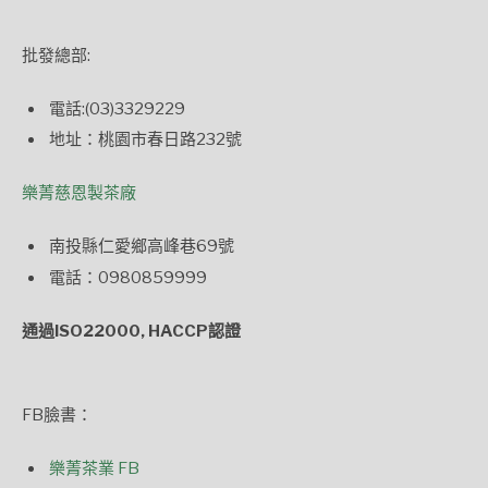
批發總部:
電話:(03)3329229
地址：桃園市春日路232號
樂菁慈恩製茶廠
南投縣仁愛鄉高峰巷69號
電話：0980859999
通過ISO22000, HACCP認證
FB臉書：
樂菁茶業 FB