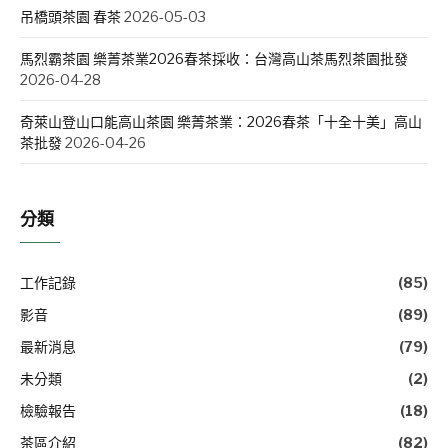
吊橋頭茶園 春茶
2026-05-03
馬烈霸茶園 樂菁茶業2026春茶採收：台灣高山茶馬烈茶園批發
2026-04-28
奇萊山登山口能高山茶園 樂菁茶業：2026春茶「十全十美」高山
茶批發
2026-04-26
分類
工作記錄
(85)
影音
(89)
最新消息
(79)
未分類
(2)
檢驗報告
(18)
茶區介紹
(82)