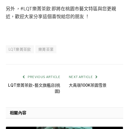
另外 ，#LQT樂菁茶飲 即將在桃園市藝文特區與您更親
近，歡迎大家分享這個喜悅給您的朋友 ！
LQT樂菁茶飲
樂菁茶業
PREVIOUS ARTICLE
NEXT ARTICLE
LQT樂菁茶飲-藝文旗艦店(桃
大禹嶺100K茶園雪景
園)
相關內容