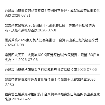
台灣高山茶批發的品質堅持！茶園日常管理，成就頂級茶葉批發供
應商
2026-07-31
樂菁茶業榮獲2026台灣陳年老茶競賽佳績！專業茶葉批發供應
商，頂級老茶批發首選
2026-07-31
樂菁茶業2026東方美人比賽茶批發：台灣高山茶王級的極品享受
2026-07-08
樂菁四大天王！大禹嶺100K(正港原包裝)今天開賣，限量180斤售
完為止！
2026-07-06
台灣高山茶價格怎麼看？行情解析與批發採購指南
2026-07-06
樂菁茶業慶賀和平區農會比賽佳績！台灣茶王比賽常勝軍
2026-
07-02
福壽雙全製茶廠空拍紀錄｜台八線86K福壽梨山茶區的高山茶風味
來源
2026-05-22