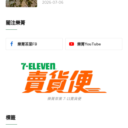
2026-07-06
關注樂菁
樂菁茶業FB
樂菁YouTube
樂菁茶業 7-11賣貨便
標籤