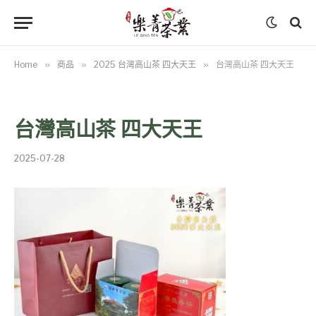
Home
»
商品
»
2025 台灣高山茶 四大天王
»
台灣高山茶 四大天王
台灣高山茶 四大天王
2025-07-28