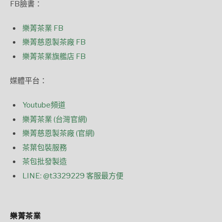
FB臉書：
樂菁茶業 FB
樂菁慈恩製茶廠 FB
樂菁茶業旗艦店 FB
媒體平台：
Youtube頻道
樂菁茶業 (台灣官網)
樂菁慈恩製茶廠 (官網)
茶葉包裝服務
茶包批發製造
LINE: @t3329229 客服最方便
樂菁茶業