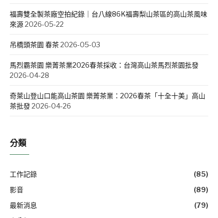
福壽雙全製茶廠空拍紀錄｜台八線86K福壽梨山茶區的高山茶風味
來源
2026-05-22
吊橋頭茶園 春茶
2026-05-03
馬烈霸茶園 樂菁茶業2026春茶採收：台灣高山茶馬烈茶園批發
2026-04-28
奇萊山登山口能高山茶園 樂菁茶業：2026春茶「十全十美」高山
茶批發
2026-04-26
分類
工作記錄
(85)
影音
(89)
最新消息
(79)