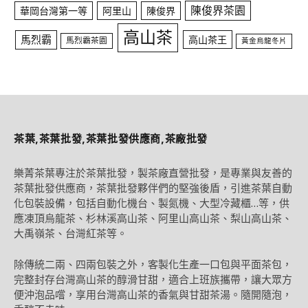
陳俊界茶園
華岡台灣第一等
阿里山
陳俊界
高山茶
馬烈霸
高山茶王
馬烈霸茶園
黃金烏龍冬片
茶葉,茶葉批發,茶葉批發供應商,茶廠批發
樂菁茶葉專注於茶葉批發，製茶廠直營批發，是專業與友善的
茶葉批發供應商，茶葉批發夥伴們的堅強後盾，引進茶葉自動
化包裝設備，包括自動化機台、製氮機、大型冷藏櫃…等，供
應凍頂烏龍茶、杉林溪高山茶、阿里山高山茶、梨山高山茶、
大禹嶺茶、台灣紅茶等。
除傳統二兩、四兩包裝之外，客製化生產一口包與平面茶包，
完整封存台灣高山茶的醇滑甘甜，適合上班族攜帶，讓大眾方
便沖泡品嚐，享用台灣高山茶的香氣與甘甜茶湯。隨開隨泡，