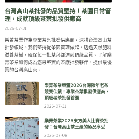
台灣高山茶批發的品質堅持！茶園日常管
理，成就頂級茶葉批發供應商
2026-07-31
樂菁茶業作為專業茶葉批發供應商，深耕台灣高山茶
批發領域。我們堅持從茶園管理做起，透過天然肥料
滋養茶樹，確保每一批茶葉都達到頂級品質。了解樂
菁茶業如何成為您最堅實的茶廠批發夥伴，提供最優
質的台灣高山茶。
樂菁茶業榮獲2026台灣陳年老茶
競賽佳績！專業茶葉批發供應商，
頂級老茶批發首選
2026-07-31
樂菁茶業2026東方美人比賽茶批
發：台灣高山茶王級的極品享受
2026-07-08