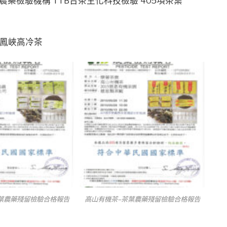
葉農藥檢驗機構 TTB台茶生化科技檢驗 405項茶葉
龍鳳峽高冷茶
葉農藥殘留檢驗合格報告
高山有機茶–茶葉農藥殘留檢驗合格報告