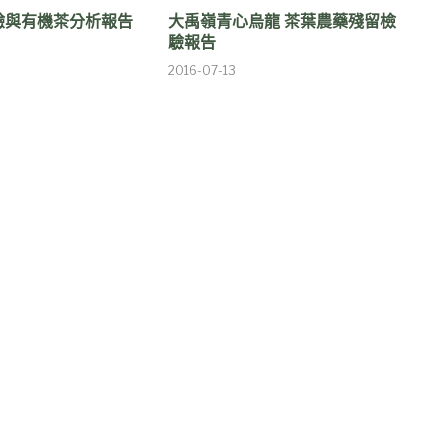
檢驗與有機茶分析報告
大禹嶺青心烏龍 茶葉農藥殘留檢
驗報告
2016-07-13