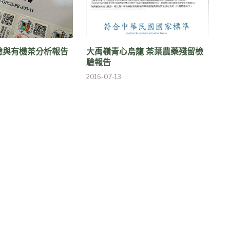
檢驗與有機茶分析報告
大禹嶺青心烏龍 茶葉農藥殘留檢
驗報告
2016-07-13