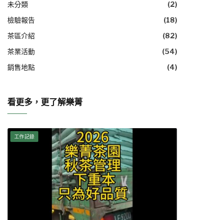
未分類
(2)
檢驗報告
(18)
茶區介紹
(82)
茶業活動
(54)
銷售地點
(4)
看更多，更了解樂菁
工作記錄