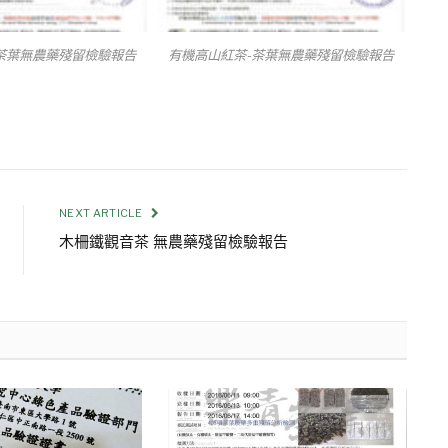
茶葉無農藥殘留檢驗報告
有機高山紅茶-茶葉無農藥殘留檢驗報告
NEXT ARTICLE
木柵鐵觀音茶 無農藥殘留檢驗報告