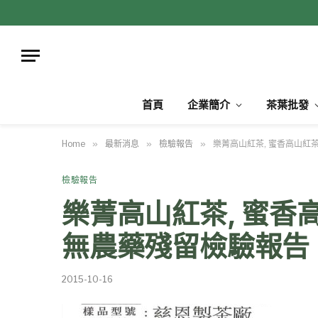
首頁
企業簡介
茶葉批發
Home
»
最新消息
»
檢驗報告
»
樂菁高山紅茶, 蜜香高山紅
檢驗報告
樂菁高山紅茶, 蜜香
無農藥殘留檢驗報告
2015-10-16