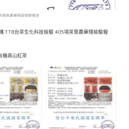
茶葉無農藥殘留檢驗報告
 TTB台茶生化科技檢驗 405項茶葉農藥殘檢驗報
,有機高山紅茶