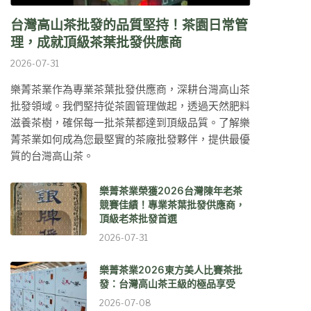
台灣高山茶批發的品質堅持！茶園日常管
理，成就頂級茶葉批發供應商
2026-07-31
樂菁茶業作為專業茶葉批發供應商，深耕台灣高山茶
批發領域。我們堅持從茶園管理做起，透過天然肥料
滋養茶樹，確保每一批茶葉都達到頂級品質。了解樂
菁茶業如何成為您最堅實的茶廠批發夥伴，提供最優
質的台灣高山茶。
樂菁茶業榮獲2026台灣陳年老茶
競賽佳績！專業茶葉批發供應商，
頂級老茶批發首選
2026-07-31
樂菁茶業2026東方美人比賽茶批
發：台灣高山茶王級的極品享受
2026-07-08