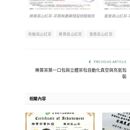
樂菁高山紅茶-茶葉無農藥殘留檢驗報告
蜜香高山紅茶-
有機高山紅茶
樂菁高山紅茶
蜜香高山紅茶
PREVIOUS ARTICLE
樂菁茶葉一口包與立體茶包自動化真空與充氮包
裝
相關內容