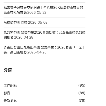
福壽雙全製茶廠空拍紀錄｜台八線86K福壽梨山茶區的
高山茶風味來源
2026-05-22
吊橋頭茶園 春茶
2026-05-03
馬烈霸茶園 樂菁茶業2026春茶採收：台灣高山茶馬烈茶
園批發
2026-04-28
奇萊山登山口能高山茶園 樂菁茶業：2026春茶「十全十
美」高山茶批發
2026-04-26
分類
工作記錄
(85)
影音
(89)
最新消息
(79)