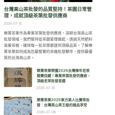
台灣高山茶批發的品質堅持！茶園日常管
理，成就頂級茶葉批發供應商
2026-07-31
樂菁茶業作為專業茶葉批發供應商，深耕台灣高山茶
批發領域。我們堅持從茶園管理做起，透過天然肥料
滋養茶樹，確保每一批茶葉都達到頂級品質。了解樂
菁茶業如何成為您最堅實的茶廠批發夥伴，提供最優
質的台灣高山茶。
樂菁茶業榮獲2026台灣陳年老茶
競賽佳績！專業茶葉批發供應商，
頂級老茶批發首選
2026-07-31
樂菁茶業2026東方美人比賽茶批
發：台灣高山茶王級的極品享受
2026-07-08