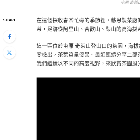
屯原 奇萊
在這個採收春茶忙碌的季節裡，慈恩製茶廠
SHARE
茶，足跡從阿里山、合歡山、梨山的高海拔
這一區位於屯原 奇萊山登山口的茶園，海拔
零檢出，茶葉質量優異。最近連續分享二部
我們繼續以不同的高度視野，來欣賞茶園風