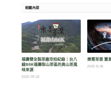
相關內容
福壽雙全製茶廠空拍紀錄｜台八
樂菁茶業 寶
線86K福壽梨山茶區的高山茶風
2025-11-18
味來源
2026-05-22