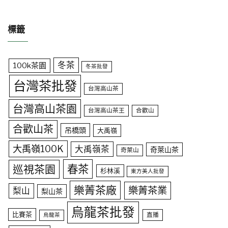
標籤
冬茶
100k茶園
冬茶批發
台灣茶批發
台灣高山茶
台灣高山茶園
台灣高山茶王
合歡山
合歡山茶
吊橋頭
大禹嶺
大禹嶺100K
大禹嶺茶
奇萊山茶
奇萊山
春茶
巡視茶園
杉林溪
東方美人批發
樂菁茶廠
樂菁茶業
梨山
梨山茶
烏龍茶批發
比賽茶
直播
烏龍茶