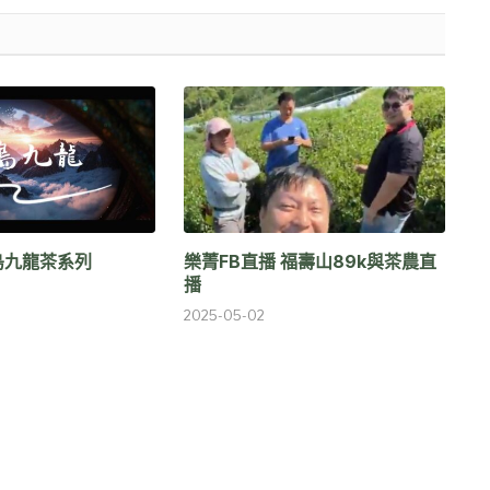
島九龍茶系列
樂菁FB直播 福壽山89k與茶農直
播
2025-05-02