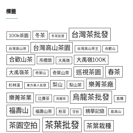
標籤
台灣茶批發
冬茶
100k茶園
冬茶批發
台灣高山茶園
台灣高山茶
台灣高山茶王
合歡山
合歡山茶
大禹嶺100K
吊橋頭
大禹嶺
春茶
巡視茶園
大禹嶺茶
奇萊山茶
奇萊山
樂菁茶廠
梨山
梨山茶
杉林溪
東方美人批發
烏龍茶批發
樂菁茶業
比賽茶
直播
烏龍茶
福壽山
精華記錄
福壽山茶
秋茶
能高山
空拍
茶葉批發
茶園空拍
茶葉栽種