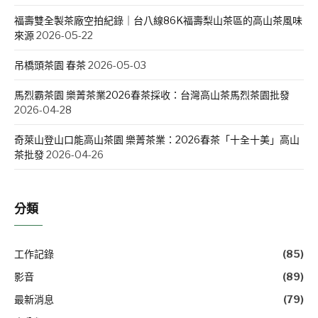
福壽雙全製茶廠空拍紀錄｜台八線86K福壽梨山茶區的高山茶風味
來源
2026-05-22
吊橋頭茶園 春茶
2026-05-03
馬烈霸茶園 樂菁茶業2026春茶採收：台灣高山茶馬烈茶園批發
2026-04-28
奇萊山登山口能高山茶園 樂菁茶業：2026春茶「十全十美」高山
茶批發
2026-04-26
分類
工作記錄
(85)
影音
(89)
最新消息
(79)