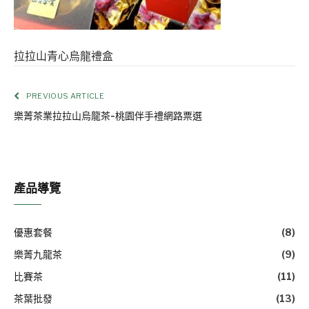
拉拉山青心烏龍禮盒
PREVIOUS ARTICLE
樂菁茶業拉拉山烏龍茶-桃園伴手禮網路票選
產品導覽
優惠套餐
(8)
樂菁九龍茶
(9)
比賽茶
(11)
茶葉批發
(13)