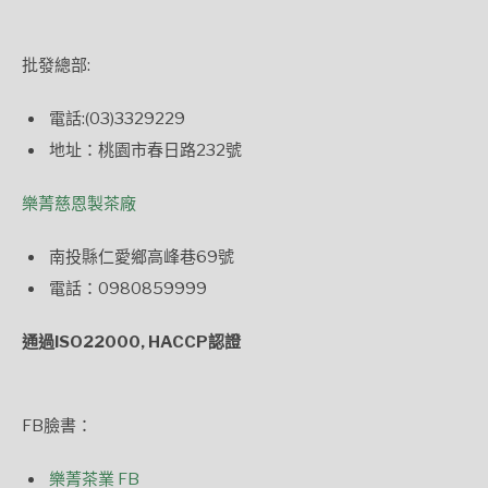
批發總部:
電話:(03)3329229
地址：桃園市春日路232號
樂菁慈恩製茶廠
南投縣仁愛鄉高峰巷69號
電話：0980859999
通過ISO22000, HACCP認證
FB臉書：
樂菁茶業 FB