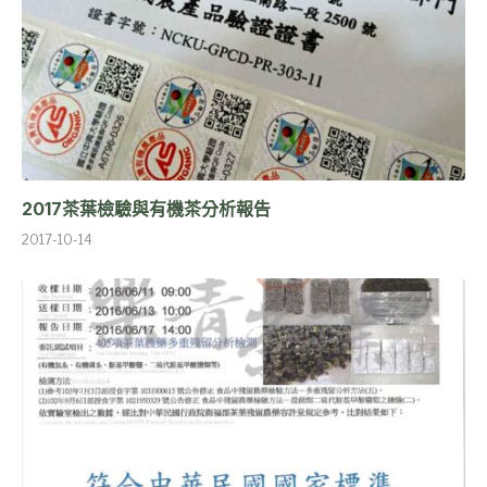
2017茶葉檢驗與有機茶分析報告
2017-10-14