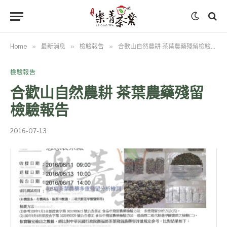
Home
»
最新消息
»
檢驗報告
»
合歡山自然農耕 茶葉農藥殘留檢驗報告
檢驗報告
合歡山自然農耕 茶葉農藥殘留
檢驗報告
2016-07-13