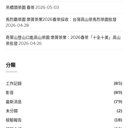
吊橋頭茶園 春茶
2026-05-03
馬烈霸茶園 樂菁茶業2026春茶採收：台灣高山茶馬烈茶園批發
2026-04-28
奇萊山登山口能高山茶園 樂菁茶業：2026春茶「十全十美」高山
茶批發
2026-04-26
分類
工作記錄
(85)
影音
(89)
最新消息
(79)
未分類
(2)
檢驗報告
(18)