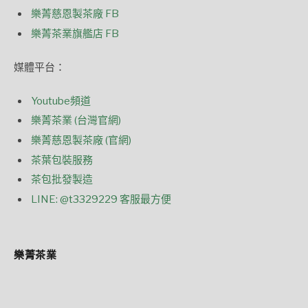
樂菁慈恩製茶廠 FB
樂菁茶業旗艦店 FB
媒體平台：
Youtube頻道
樂菁茶業 (台灣官網)
樂菁慈恩製茶廠 (官網)
茶葉包裝服務
茶包批發製造
LINE: @t3329229 客服最方便
樂菁茶業