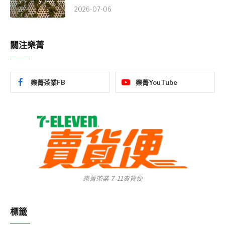
2026-07-06
關注樂菁
樂菁茶業FB
樂菁YouTube
樂菁茶業 7-11賣貨便
標籤