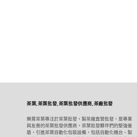
茶葉,茶葉批發,茶葉批發供應商,茶廠批發
樂菁茶葉專注於茶葉批發，製茶廠直營批發，是專業
與友善的茶葉批發供應商，茶葉批發夥伴們的堅強後
盾，引進茶葉自動化包裝設備，包括自動化機台、製