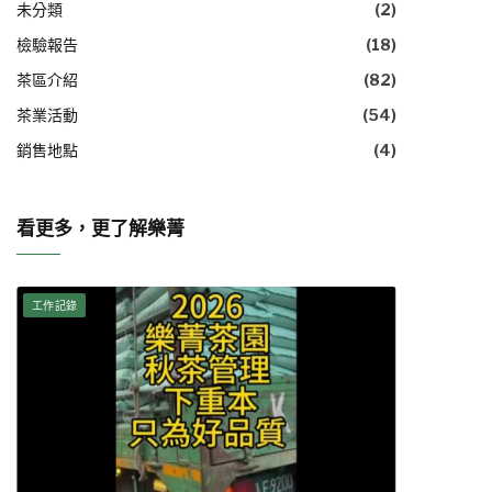
未分類
(2)
檢驗報告
(18)
茶區介紹
(82)
茶業活動
(54)
銷售地點
(4)
看更多，更了解樂菁
工作記錄