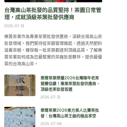
台灣高山茶批發的品質堅持！茶園日常管
理，成就頂級茶葉批發供應商
2026-07-31
樂菁茶業作為專業茶葉批發供應商，深耕台灣高山茶
批發領域。我們堅持從茶園管理做起，透過天然肥料
滋養茶樹，確保每一批茶葉都達到頂級品質。了解樂
菁茶業如何成為您最堅實的茶廠批發夥伴，提供最優
質的台灣高山茶。
樂菁茶業榮獲2026台灣陳年老茶
競賽佳績！專業茶葉批發供應商，
頂級老茶批發首選
2026-07-31
樂菁茶業2026東方美人比賽茶批
發：台灣高山茶王級的極品享受
2026-07-08