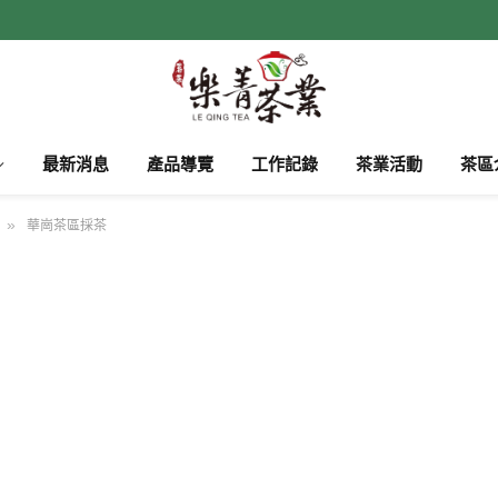
最新消息
產品導覽
工作記錄
茶業活動
茶區
»
華崗茶區採茶