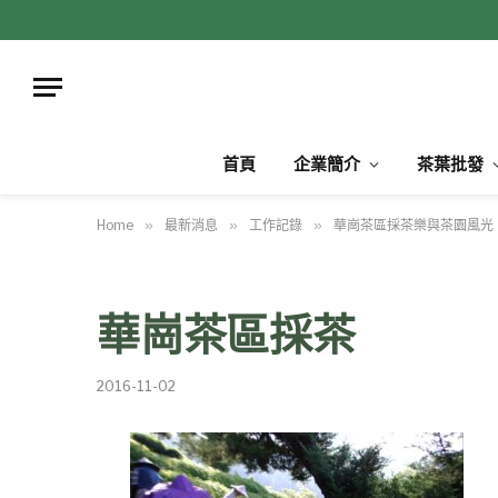
首頁
企業簡介
茶葉批發
Home
»
最新消息
»
工作記錄
»
華崗茶區採茶樂與茶園風光
華崗茶區採茶
2016-11-02