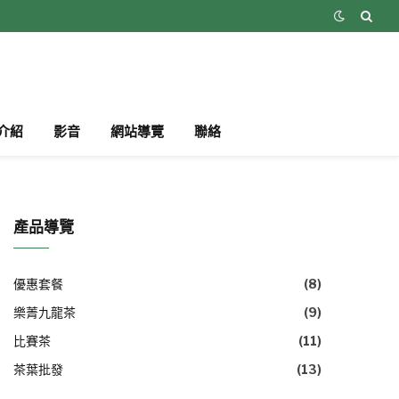
介紹
影音
網站導覽
聯絡
產品導覽
優惠套餐
(8)
樂菁九龍茶
(9)
比賽茶
(11)
茶葉批發
(13)