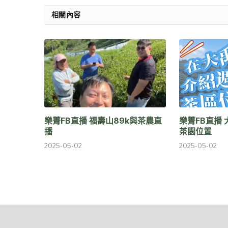
相關內容
樂菁FB直播 福壽山89k與茶農直
樂菁FB直播 
播
茶園位置
2025-05-02
2025-05-02