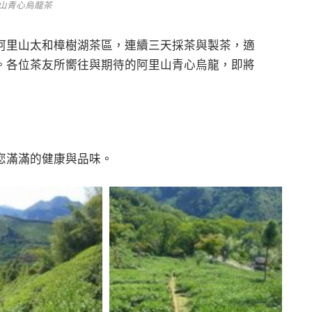
山青心烏龍茶
阿里山太和樟樹湖茶區，連續三天採茶與製茶，適
。各位茶友所嚮往與期待的阿里山青心烏龍，即將
您滿滿的健康與品味。