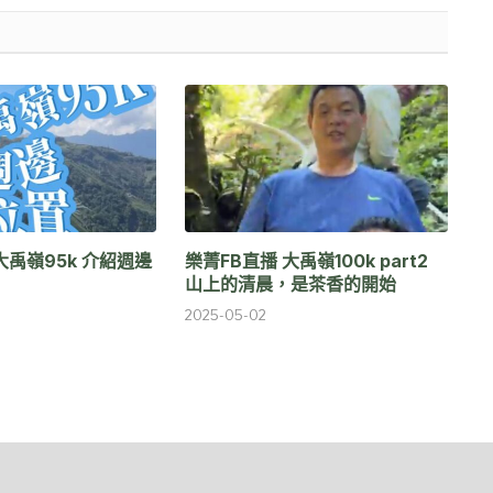
大禹嶺95k 介紹週邊
樂菁FB直播 大禹嶺100k part2
山上的清晨，是茶香的開始
2025-05-02