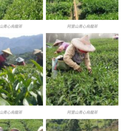
山青心烏龍茶
阿里山青心烏龍茶
山青心烏龍茶
阿里山青心烏龍茶