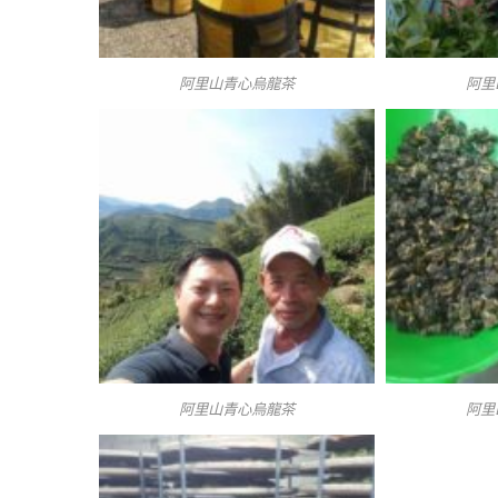
阿里山青心烏龍茶
阿里
阿里山青心烏龍茶
阿里