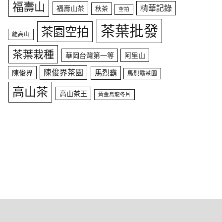
福壽山
精華記錄
福壽山茶
秋茶
空拍
茶葉批發
茶園空拍
能高山
茶葉栽種
華岡台灣第一等
阿里山
陳俊界茶園
馬烈霸
陳俊界
馬烈霸茶園
高山茶
高山茶王
黃金烏龍冬片