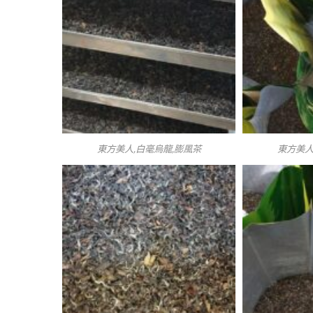
東方美人,白毫烏龍,膨風茶
東方美人