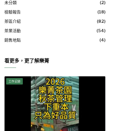
未分類
(2)
檢驗報告
(18)
茶區介紹
(82)
茶業活動
(54)
銷售地點
(4)
看更多，更了解樂菁
工作記錄