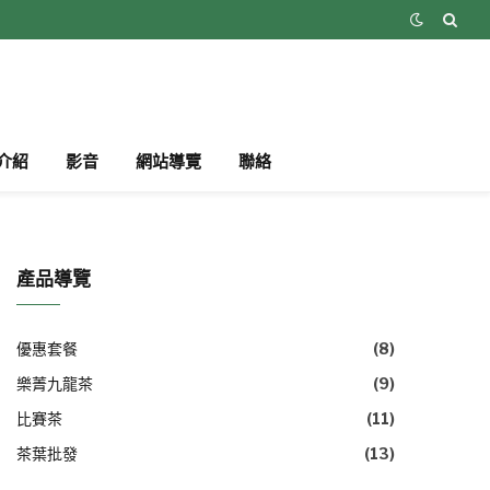
介紹
影音
網站導覽
聯絡
產品導覽
優惠套餐
(8)
樂菁九龍茶
(9)
比賽茶
(11)
茶葉批發
(13)