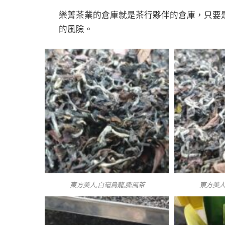
樂菁茶業的倉庫就是茶行夥伴的倉庫，只要
的風險。
東方美人,白毫烏龍,膨風茶
東方美人