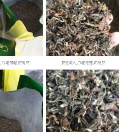
,白毫烏龍,膨風茶
東方美人,白毫烏龍,膨風茶