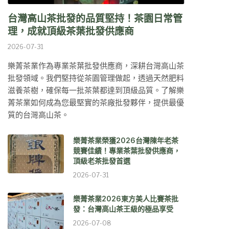
台灣高山茶批發的品質堅持！茶園日常管
理，成就頂級茶葉批發供應商
2026-07-31
樂菁茶業作為專業茶葉批發供應商，深耕台灣高山茶
批發領域。我們堅持從茶園管理做起，透過天然肥料
滋養茶樹，確保每一批茶葉都達到頂級品質。了解樂
菁茶業如何成為您最堅實的茶廠批發夥伴，提供最優
質的台灣高山茶。
樂菁茶業榮獲2026台灣陳年老茶
競賽佳績！專業茶葉批發供應商，
頂級老茶批發首選
2026-07-31
樂菁茶業2026東方美人比賽茶批
發：台灣高山茶王級的極品享受
2026-07-08