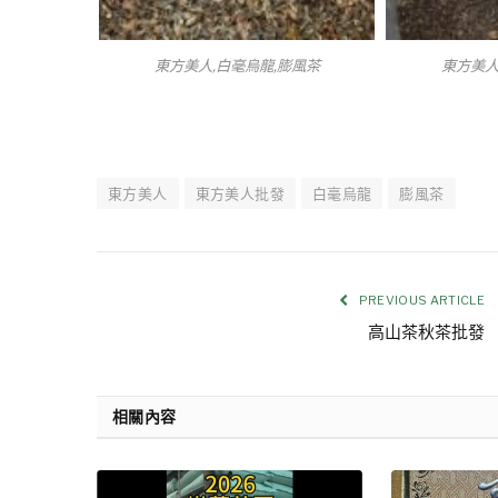
東方美人,白毫烏龍,膨風茶
東方美人
東方美人
東方美人批發
白毫烏龍
膨風茶
PREVIOUS ARTICLE
高山茶秋茶批發
相關內容