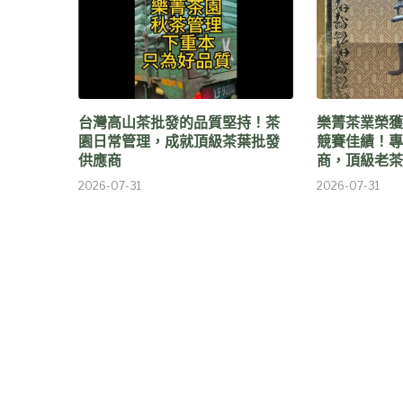
台灣高山茶批發的品質堅持！茶
樂菁茶業榮獲
園日常管理，成就頂級茶葉批發
競賽佳績！專
供應商
商，頂級老茶
2026-07-31
2026-07-31