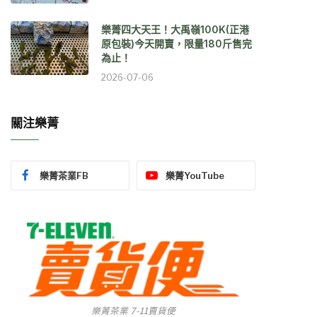
樂菁四大天王！大禹嶺100K(正港
原包裝)今天開賣，限量180斤售完
為止！
2026-07-06
關注樂菁
樂菁茶業FB
樂菁YouTube
樂菁茶業 7-11賣貨便