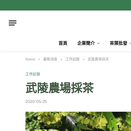
首頁
企業簡介
茶葉批發
Home
»
最新消息
»
工作記錄
»
武陵農場採茶
工作記錄
武陵農場採茶
2020-05-25