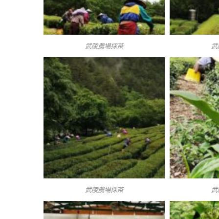
武陵農場採茶
武
武陵農場採茶
武