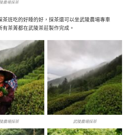
陵農場採茶
採茶班吃的好睡的好，採茶還可以坐武陵農場專車
所有茶菁都在武陵茶莊製作完成。
陵農場採茶
武陵農場採茶