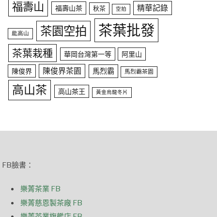
福壽山
精華記錄
福壽山茶
秋茶
空拍
茶葉批發
茶園空拍
能高山
茶葉栽種
華岡台灣第一等
阿里山
陳俊界茶園
馬烈霸
陳俊界
馬烈霸茶園
高山茶
高山茶王
黃金烏龍冬片
FB臉書：
樂菁茶業 FB
樂菁慈恩製茶廠 FB
樂菁茶業旗艦店 FB