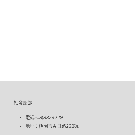
批發總部:
電話:(03)3329229
地址：桃園市春日路232號