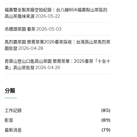
福壽雙全製茶廠空拍紀錄｜台八線86K福壽梨山茶區的
高山茶風味來源
2026-05-22
吊橋頭茶園 春茶
2026-05-03
馬烈霸茶園 樂菁茶業2026春茶採收：台灣高山茶馬烈茶
園批發
2026-04-28
奇萊山登山口能高山茶園 樂菁茶業：2026春茶「十全十
美」高山茶批發
2026-04-26
分類
工作記錄
(85)
影音
(89)
最新消息
(79)