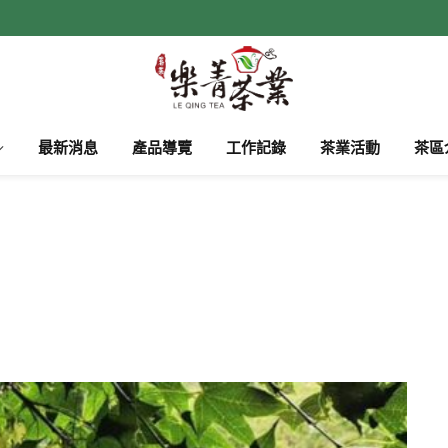
最新消息
產品導覽
工作記錄
茶業活動
茶區