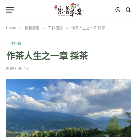
Home
»
最新消息
»
工作記錄
»
作茶人生之一章 採茶
工作記錄
作茶人生之一章 採茶
2020-06-17