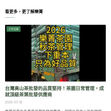
看更多，更了解樂菁
工作記錄
台灣高山茶批發的品質堅持！茶園日常管理，成
就頂級茶葉批發供應商
2026-07-31