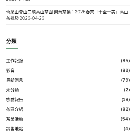
奇萊山登山口能高山茶園 樂菁茶業：2026春茶「十全十美」高山
茶批發
2026-04-26
分類
工作記錄
(85)
影音
(89)
最新消息
(79)
未分類
(2)
檢驗報告
(18)
茶區介紹
(82)
茶業活動
(54)
銷售地點
(4)