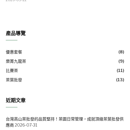
產品導覽
優惠套餐
(8)
樂菁九龍茶
(9)
比賽茶
(11)
茶葉批發
(13)
近期文章
台灣高山茶批發的品質堅持！茶園日常管理，成就頂級茶葉批發供
應商
2026-07-31