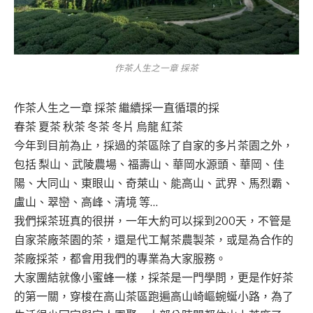
作茶人生之一章 採茶
作茶人生之一章 採茶 繼續採一直循環的採
春茶 夏茶 秋茶 冬茶 冬片 烏龍 紅茶
今年到目前為止，採過的茶區除了自家的多片茶園之外，
包括 梨山、武陵農場、福壽山、華岡水源頭、華岡、佳
陽、大同山、東眼山、奇萊山、能高山、武界、馬烈霸、
盧山、翠巒、高峰、清境 等…
我們採茶班真的很拼，一年大約可以採到200天，不管是
自家茶廠茶園的茶，還是代工幫茶農製茶，或是為合作的
茶廠採茶，都會用我們的專業為大家服務。
大家團結就像小蜜蜂一樣，採茶是一門學問，更是作好茶
的第一關，穿梭在高山茶區跑遍高山崎嶇蜿蜒小路，為了