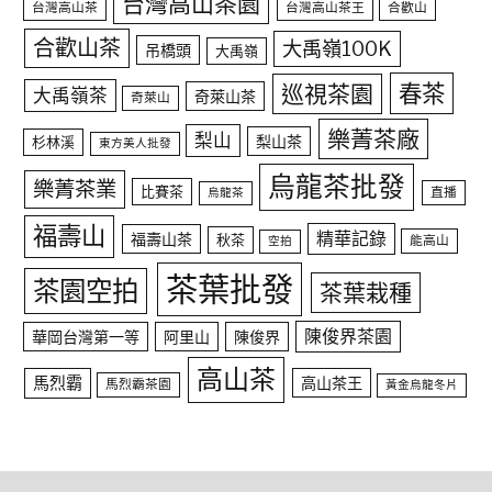
台灣高山茶園
台灣高山茶
台灣高山茶王
合歡山
合歡山茶
大禹嶺100K
吊橋頭
大禹嶺
春茶
巡視茶園
大禹嶺茶
奇萊山茶
奇萊山
樂菁茶廠
梨山
梨山茶
杉林溪
東方美人批發
烏龍茶批發
樂菁茶業
比賽茶
直播
烏龍茶
福壽山
精華記錄
福壽山茶
秋茶
能高山
空拍
茶葉批發
茶園空拍
茶葉栽種
陳俊界茶園
華岡台灣第一等
阿里山
陳俊界
高山茶
馬烈霸
高山茶王
馬烈霸茶園
黃金烏龍冬片