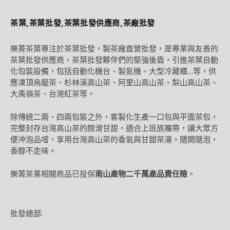
茶葉,茶葉批發,茶葉批發供應商,茶廠批發
樂菁茶葉專注於茶葉批發，製茶廠直營批發，是專業與友善的
茶葉批發供應商，茶葉批發夥伴們的堅強後盾，引進茶葉自動
化包裝設備，包括自動化機台、製氮機、大型冷藏櫃…等，供
應凍頂烏龍茶、杉林溪高山茶、阿里山高山茶、梨山高山茶、
大禹嶺茶、台灣紅茶等。
除傳統二兩、四兩包裝之外，客製化生產一口包與平面茶包，
完整封存台灣高山茶的醇滑甘甜，適合上班族攜帶，讓大眾方
便沖泡品嚐，享用台灣高山茶的香氣與甘甜茶湯。隨開隨泡，
香醇不走味。
樂菁茶業相關商品已投保
南山產物二千萬產品責任險
。
批發總部: