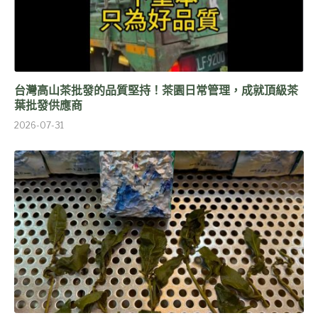
台灣高山茶批發的品質堅持！茶園日常管理，成就頂級茶
葉批發供應商
2026-07-31