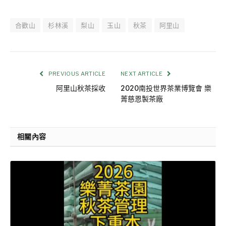
合歡山
杉林溪
梨山
玉山
秋茶
阿里山
PREVIOUS ARTICLE
NEXT ARTICLE
阿里山秋茶採收
2020南投世界茶業博覽會 樂
菁慈恩製茶廠
相關內容