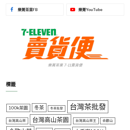
樂菁茶業FB
樂菁YouTube
樂菁茶業 7-11賣貨便
標籤
台灣茶批發
冬茶
100k茶園
冬茶批發
台灣高山茶園
台灣高山茶
台灣高山茶王
合歡山