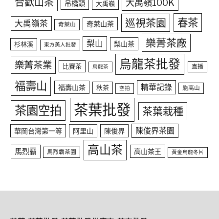
合歡山茶
大禹嶺100K
吊橋頭
大禹嶺
春茶
巡視茶園
大禹嶺茶
奇萊山茶
奇萊山
樂菁茶廠
梨山
梨山茶
杉林溪
東方美人批發
烏龍茶批發
樂菁茶業
比賽茶
直播
烏龍茶
福壽山
精華記錄
福壽山茶
秋茶
能高山
空拍
茶葉批發
茶園空拍
茶葉栽種
陳俊界茶園
華岡台灣第一等
阿里山
陳俊界
高山茶
馬烈霸
高山茶王
馬烈霸茶園
黃金烏龍冬片