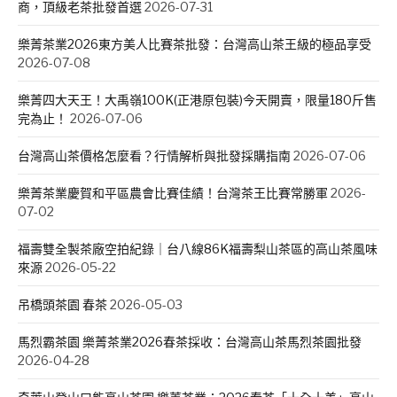
商，頂級老茶批發首選
2026-07-31
樂菁茶業2026東方美人比賽茶批發：台灣高山茶王級的極品享受
2026-07-08
樂菁四大天王！大禹嶺100K(正港原包裝)今天開賣，限量180斤售
完為止！
2026-07-06
台灣高山茶價格怎麼看？行情解析與批發採購指南
2026-07-06
樂菁茶業慶賀和平區農會比賽佳績！台灣茶王比賽常勝軍
2026-
07-02
福壽雙全製茶廠空拍紀錄｜台八線86K福壽梨山茶區的高山茶風味
來源
2026-05-22
吊橋頭茶園 春茶
2026-05-03
馬烈霸茶園 樂菁茶業2026春茶採收：台灣高山茶馬烈茶園批發
2026-04-28