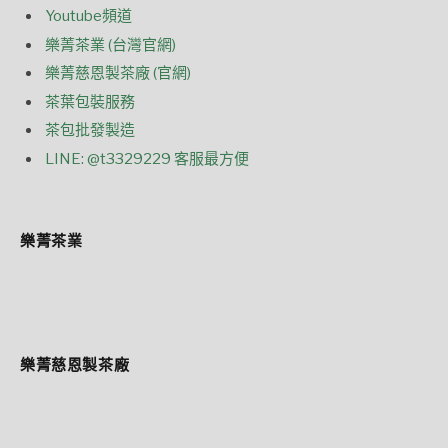
Youtube頻道
樂菁茶業 (台灣官網)
樂菁慈恩製茶廠 (官網)
茶葉包裝服務
茶包批發製造
LINE: @t3329229 客服最方便
樂菁茶業
樂菁慈恩製茶廠