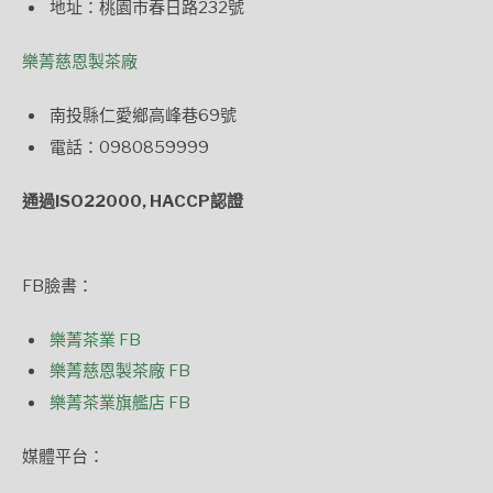
地址：桃園市春日路232號
樂菁慈恩製茶廠
南投縣仁愛鄉高峰巷69號
電話：0980859999
通過ISO22000, HACCP認證
FB臉書：
樂菁茶業 FB
樂菁慈恩製茶廠 FB
樂菁茶業旗艦店 FB
媒體平台：