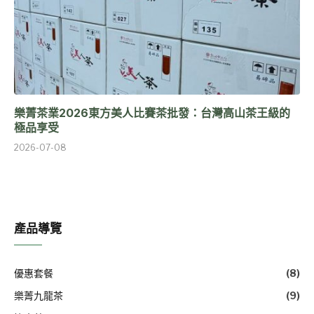
樂菁茶業2026東方美人比賽茶批發：台灣高山茶王級的
極品享受
2026-07-08
產品導覽
優惠套餐
(8)
樂菁九龍茶
(9)