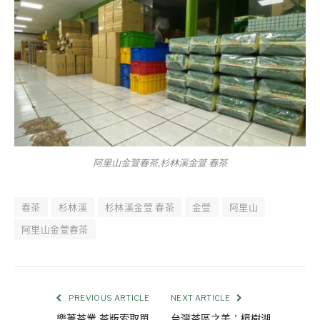
阿里山金萱春茶,杉林溪金萱 春茶
春茶
杉林溪
杉林溪金萱 春茶
金萱
阿里山
阿里山金萱春茶
PREVIOUS ARTICLE
NEXT ARTICLE
樂菁茶業 茶版索取單
台灣茶區之美：樟樹湖