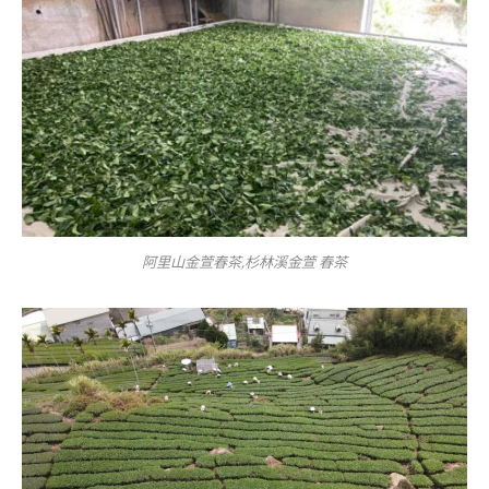
阿里山金萱春茶,杉林溪金萱 春茶