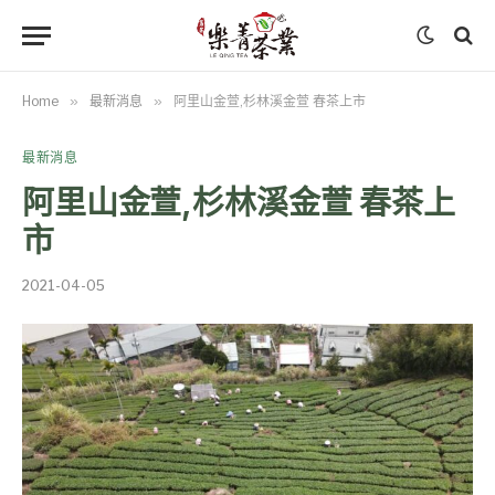
Home
»
最新消息
»
阿里山金萱,杉林溪金萱 春茶上市
最新消息
阿里山金萱,杉林溪金萱 春茶上
市
2021-04-05