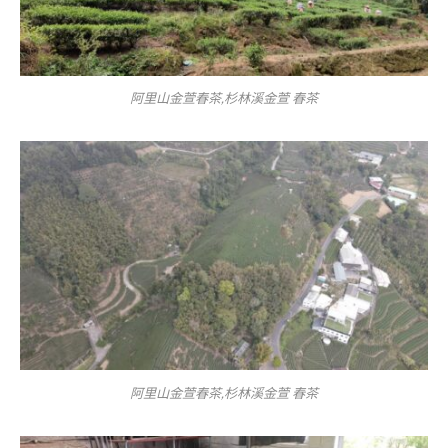
阿里山金萱春茶,杉林溪金萱 春茶
阿里山金萱春茶,杉林溪金萱 春茶