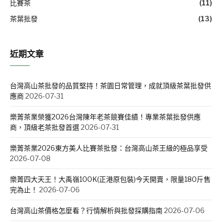
比賽茶
(11)
茶葉批發
(13)
近期文章
台灣高山茶批發的品質堅持！茶園日常管理，成就頂級茶葉批發供
應商
2026-07-31
樂菁茶業榮獲2026台灣陳年老茶競賽佳績！專業茶葉批發供應
商，頂級老茶批發首選
2026-07-31
樂菁茶業2026東方美人比賽茶批發：台灣高山茶王級的極品享受
2026-07-08
樂菁四大天王！大禹嶺100K(正港原包裝)今天開賣，限量180斤售
完為止！
2026-07-06
台灣高山茶價格怎麼看？行情解析與批發採購指南
2026-07-06