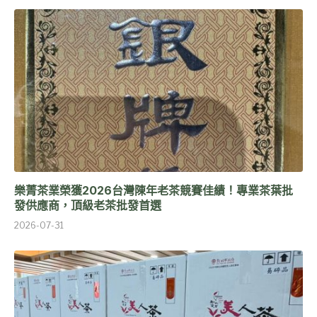
樂菁茶業榮獲2026台灣陳年老茶競賽佳績！專業茶葉批
發供應商，頂級老茶批發首選
2026-07-31