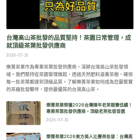
台灣高山茶批發的品質堅持！茶園日常管理，成
就頂級茶葉批發供應商
2026-07-31
樂菁茶業作為專業茶葉批發供應商，深耕台灣高山茶批發領
域。我們堅持從茶園管理做起，透過天然肥料滋養茶樹，確保
每一批茶葉都達到頂級品質。了解樂菁茶業如何成為您最堅實
的茶廠批發夥伴，提供最優質的台灣高山茶。
樂菁茶業榮獲2026台灣陳年老茶競賽佳績！
專業茶葉批發供應商，頂級老茶批發首選
2026-07-31
樂菁茶業2026東方美人比賽茶批發：台灣高