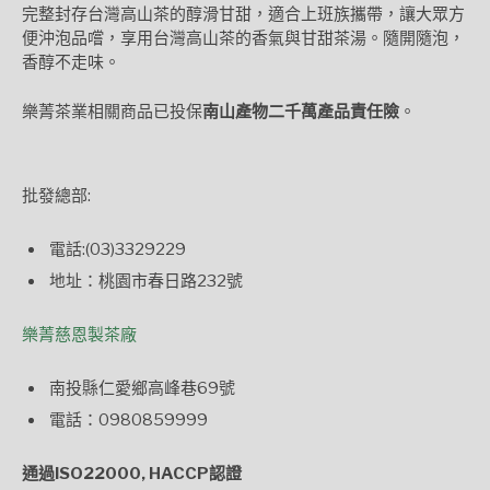
完整封存台灣高山茶的醇滑甘甜，適合上班族攜帶，讓大眾方
便沖泡品嚐，享用台灣高山茶的香氣與甘甜茶湯。隨開隨泡，
香醇不走味。
樂菁茶業相關商品已投保
南山產物二千萬產品責任險
。
批發總部:
電話:(03)3329229
地址：桃園市春日路232號
樂菁慈恩製茶廠
南投縣仁愛鄉高峰巷69號
電話：0980859999
通過ISO22000, HACCP認證