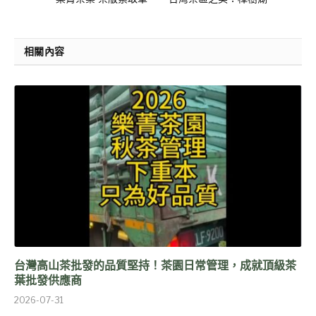
相關內容
台灣高山茶批發的品質堅持！茶園日常管理，成就頂級茶
葉批發供應商
2026-07-31