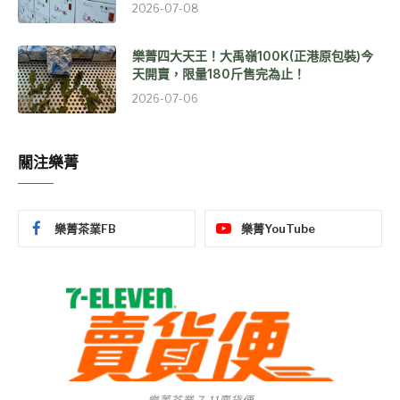
2026-07-08
樂菁四大天王！大禹嶺100K(正港原包裝)今
天開賣，限量180斤售完為止！
2026-07-06
關注樂菁
樂菁茶業FB
樂菁YouTube