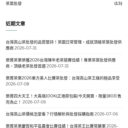
茶葉批發
(13)
近期文章
台灣高山茶批發的品質堅持！茶園日常管理，成就頂級茶葉批發供
應商
2026-07-31
樂菁茶業榮獲2026台灣陳年老茶競賽佳績！專業茶葉批發供應
商，頂級老茶批發首選
2026-07-31
樂菁茶業2026東方美人比賽茶批發：台灣高山茶王級的極品享受
2026-07-08
樂菁四大天王！大禹嶺100K(正港原包裝)今天開賣，限量180斤售
完為止！
2026-07-06
台灣高山茶價格怎麼看？行情解析與批發採購指南
2026-07-06
樂菁茶業慶賀和平區農會比賽佳績！台灣茶王比賽常勝軍
2026-