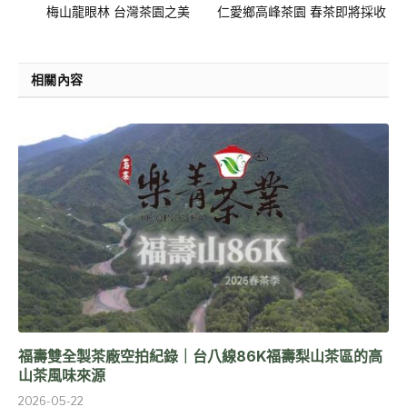
梅山龍眼林 台灣茶園之美
仁愛鄉高峰茶園 春茶即將採收
相關內容
福壽雙全製茶廠空拍紀錄｜台八線86K福壽梨山茶區的高
山茶風味來源
2026-05-22