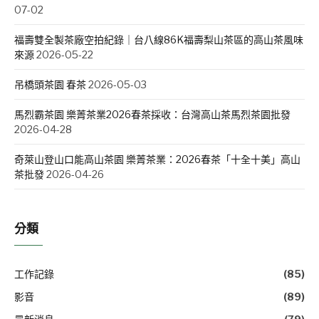
07-02
福壽雙全製茶廠空拍紀錄｜台八線86K福壽梨山茶區的高山茶風味
來源
2026-05-22
吊橋頭茶園 春茶
2026-05-03
馬烈霸茶園 樂菁茶業2026春茶採收：台灣高山茶馬烈茶園批發
2026-04-28
奇萊山登山口能高山茶園 樂菁茶業：2026春茶「十全十美」高山
茶批發
2026-04-26
分類
工作記錄
(85)
影音
(89)