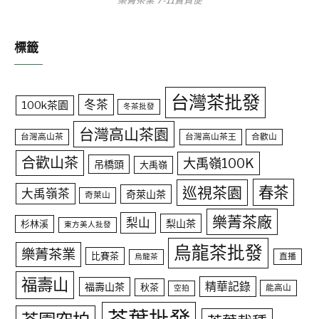
樂菁茶業 7-11賣貨便
標籤
台灣茶批發
冬茶
100k茶園
冬茶批發
台灣高山茶園
台灣高山茶
台灣高山茶王
合歡山
合歡山茶
大禹嶺100K
吊橋頭
大禹嶺
春茶
巡視茶園
大禹嶺茶
奇萊山茶
奇萊山
樂菁茶廠
梨山
梨山茶
杉林溪
東方美人批發
烏龍茶批發
樂菁茶業
比賽茶
直播
烏龍茶
福壽山
精華記錄
福壽山茶
秋茶
能高山
空拍