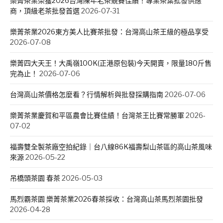
樂菁茶業榮獲2026台灣陳年老茶競賽佳績！專業茶葉批發供應
商，頂級老茶批發首選
2026-07-31
樂菁茶業2026東方美人比賽茶批發：台灣高山茶王級的極品享受
2026-07-08
樂菁四大天王！大禹嶺100K(正港原包裝)今天開賣，限量180斤售
完為止！
2026-07-06
台灣高山茶價格怎麼看？行情解析與批發採購指南
2026-07-06
樂菁茶業慶賀和平區農會比賽佳績！台灣茶王比賽常勝軍
2026-
07-02
福壽雙全製茶廠空拍紀錄｜台八線86K福壽梨山茶區的高山茶風味
來源
2026-05-22
吊橋頭茶園 春茶
2026-05-03
馬烈霸茶園 樂菁茶業2026春茶採收：台灣高山茶馬烈茶園批發
2026-04-28