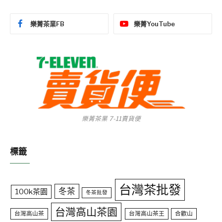
樂菁茶業FB
樂菁YouTube
樂菁茶業 7-11賣貨便
標籤
台灣茶批發
冬茶
100k茶園
冬茶批發
台灣高山茶園
台灣高山茶
台灣高山茶王
合歡山