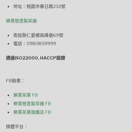
地址：桃園市春日路232號
樂菁慈恩製茶廠
南投縣仁愛鄉高峰巷69號
電話：0980859999
通過ISO22000, HACCP認證
FB臉書：
樂菁茶業 FB
樂菁慈恩製茶廠 FB
樂菁茶業旗艦店 FB
媒體平台：