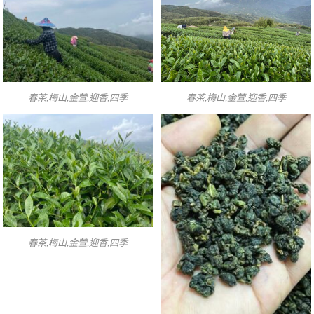
春茶,梅山,金萱,迎香,四季
春茶,梅山,金萱,迎香,四季
春茶,梅山,金萱,迎香,四季