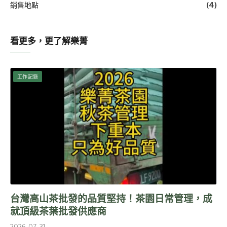
銷售地點
(4)
看更多，更了解樂菁
工作記錄
台灣高山茶批發的品質堅持！茶園日常管理，成
就頂級茶葉批發供應商
2026-07-31