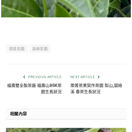
清境茶園
高峰茶園
PREVIOUS ARTICLE
NEXT ARTICLE
福壽雙全製茶廠 福壽山86K茶
樂菁茶業契作茶園 梨山,碧綠
園生長狀況
溪 春茶生長狀況
相關內容