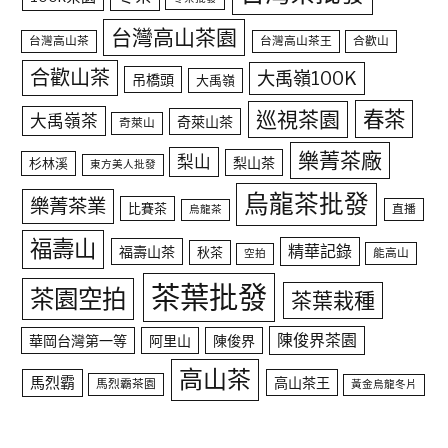
台灣高山茶園
台灣高山茶
台灣高山茶王
合歡山
合歡山茶
大禹嶺100K
吊橋頭
大禹嶺
春茶
巡視茶園
大禹嶺茶
奇萊山茶
奇萊山
樂菁茶廠
梨山
梨山茶
杉林溪
東方美人批發
烏龍茶批發
樂菁茶業
比賽茶
直播
烏龍茶
福壽山
精華記錄
福壽山茶
秋茶
能高山
空拍
茶葉批發
茶園空拍
茶葉栽種
陳俊界茶園
華岡台灣第一等
阿里山
陳俊界
高山茶
馬烈霸
高山茶王
馬烈霸茶園
黃金烏龍冬片