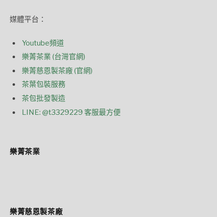
媒體平台：
Youtube頻道
樂菁茶業 (台灣官網)
樂菁慈恩製茶廠 (官網)
茶葉包裝服務
茶包批發製造
LINE: @t3329229 客服最方便
樂菁茶業
樂菁慈恩製茶廠