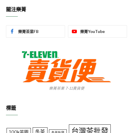
關注樂菁
樂菁茶業FB
樂菁YouTube
樂菁茶業 7-11賣貨便
標籤
台灣茶批發
冬茶
100k茶園
冬茶批發