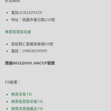
批發總部:
電話:(03)3329229
地址：桃園市春日路232號
樂菁慈恩製茶廠
南投縣仁愛鄉高峰巷69號
電話：0980859999
通過ISO22000, HACCP認證
FB臉書：
樂菁茶業 FB
樂菁慈恩製茶廠 FB
樂菁茶業旗艦店 FB