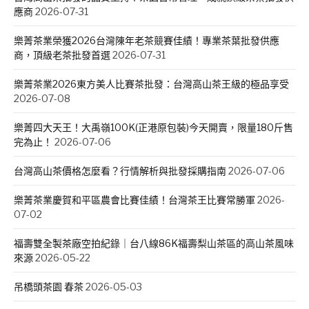
應商
2026-07-31
樂菁茶業榮獲2026台灣陳年老茶競賽佳績！專業茶葉批發供應
商，頂級老茶批發首選
2026-07-31
樂菁茶業2026東方美人比賽茶批發：台灣高山茶王級的極品享受
2026-07-08
樂菁四大天王！大禹嶺100K(正港原包裝)今天開賣，限量180斤售
完為止！
2026-07-06
台灣高山茶價格怎麼看？行情解析與批發採購指南
2026-07-06
樂菁茶業慶賀和平區農會比賽佳績！台灣茶王比賽常勝軍
2026-
07-02
福壽雙全製茶廠空拍紀錄｜台八線86K福壽梨山茶區的高山茶風味
來源
2026-05-22
吊橋頭茶園 春茶
2026-05-03