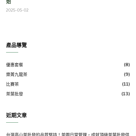
始
2025-05-02
產品導覽
優惠套餐
(8)
樂菁九龍茶
(9)
比賽茶
(11)
茶葉批發
(13)
近期文章
台灣高山茶批發的品質堅持！茶園日常管理，成就頂級茶葉批發供