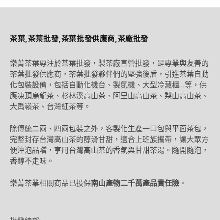
茶葉,茶葉批發,茶葉批發供應商,茶廠批發
樂菁茶葉專注於茶葉批發，製茶廠直營批發，是專業與友善的
茶葉批發供應商，茶葉批發夥伴們的堅強後盾，引進茶葉自動
化包裝設備，包括自動化機台、製氮機、大型冷藏櫃…等，供
應凍頂烏龍茶、杉林溪高山茶、阿里山高山茶、梨山高山茶、
大禹嶺茶、台灣紅茶等。
除傳統二兩、四兩包裝之外，客製化生產一口包與平面茶包，
完整封存台灣高山茶的醇滑甘甜，適合上班族攜帶，讓大眾方
便沖泡品嚐，享用台灣高山茶的香氣與甘甜茶湯。隨開隨泡，
香醇不走味。
樂菁茶業相關商品已投保
南山產物二千萬產品責任險
。