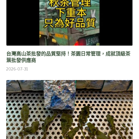
台灣高山茶批發的品質堅持！茶園日常管理，成就頂級茶
葉批發供應商
2026-07-31