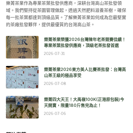
樂菁茶業作為專業茶葉批發供應商，深耕台灣高山茶批發領
域。我們堅持從茶園管理做起，透過天然肥料滋養茶樹，確保
每一批茶葉都達到頂級品質。了解樂菁茶業如何成為您最堅實
的茶廠批發夥伴，提供最優質的台灣高山茶。
樂菁茶業榮獲2026台灣陳年老茶競賽佳績！
專業茶葉批發供應商，頂級老茶批發首選
2026-07-31
樂菁茶業2026東方美人比賽茶批發：台灣高
山茶王級的極品享受
2026-07-08
樂菁四大天王！大禹嶺100K(正港原包裝)今
天開賣，限量180斤售完為止！
2026-07-06