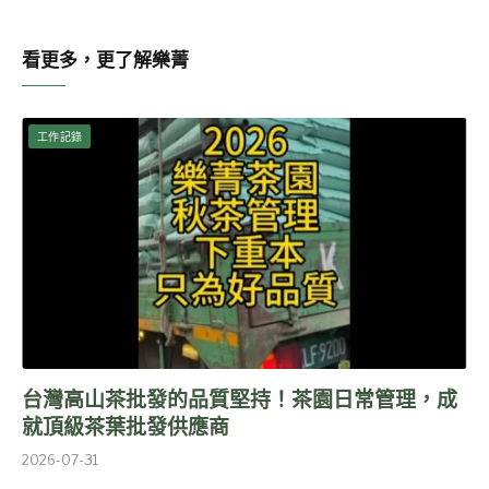
看更多，更了解樂菁
工作記錄
台灣高山茶批發的品質堅持！茶園日常管理，成
就頂級茶葉批發供應商
2026-07-31