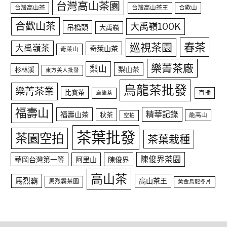
台灣高山茶園
台灣高山茶
台灣高山茶王
合歡山
合歡山茶
大禹嶺100K
吊橋頭
大禹嶺
春茶
巡視茶園
大禹嶺茶
奇萊山茶
奇萊山
樂菁茶廠
梨山
梨山茶
杉林溪
東方美人批發
烏龍茶批發
樂菁茶業
比賽茶
直播
烏龍茶
福壽山
精華記錄
福壽山茶
秋茶
能高山
空拍
茶葉批發
茶園空拍
茶葉栽種
陳俊界茶園
華岡台灣第一等
阿里山
陳俊界
高山茶
馬烈霸
高山茶王
馬烈霸茶園
黃金烏龍冬片