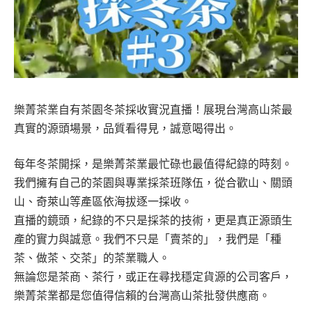
樂菁茶業自有茶園冬茶採收實況直播！展現台灣高山茶最
真實的源頭場景，品質看得見，誠意喝得出。
每年冬茶開採，是樂菁茶業最忙碌也最值得紀錄的時刻。
我們擁有自己的茶園與專業採茶班隊伍，從合歡山、關頭
山、奇萊山等產區依海拔逐一採收。
直播的鏡頭，紀錄的不只是採茶的技術，更是真正源頭生
產的實力與誠意。我們不只是「賣茶的」，我們是「種
茶、做茶、交茶」的茶業職人。
無論您是茶商、茶行，或正在尋找穩定貨源的公司客戶，
樂菁茶業都是您值得信賴的台灣高山茶批發供應商。