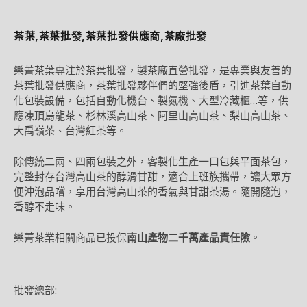
茶葉,茶葉批發,茶葉批發供應商,茶廠批發
樂菁茶葉專注於茶葉批發，製茶廠直營批發，是專業與友善的
茶葉批發供應商，茶葉批發夥伴們的堅強後盾，引進茶葉自動
化包裝設備，包括自動化機台、製氮機、大型冷藏櫃…等，供
應凍頂烏龍茶、杉林溪高山茶、阿里山高山茶、梨山高山茶、
大禹嶺茶、台灣紅茶等。
除傳統二兩、四兩包裝之外，客製化生產一口包與平面茶包，
完整封存台灣高山茶的醇滑甘甜，適合上班族攜帶，讓大眾方
便沖泡品嚐，享用台灣高山茶的香氣與甘甜茶湯。隨開隨泡，
香醇不走味。
樂菁茶業相關商品已投保
南山產物二千萬產品責任險
。
批發總部: