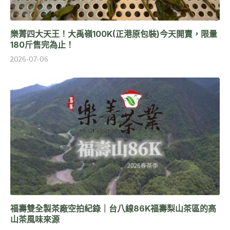
樂菁四大天王！大禹嶺100K(正港原包裝)今天開賣，限量
180斤售完為止！
2026-07-06
福壽雙全製茶廠空拍紀錄｜台八線86K福壽梨山茶區的高
山茶風味來源