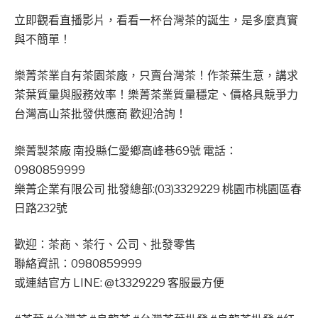
立即觀看直播影片，看看一杯台灣茶的誕生，是多麼真實
與不簡單！
樂菁茶業自有茶園茶廠，只賣台灣茶！作茶葉生意，講求
茶葉質量與服務效率！樂菁茶業質量穩定、價格具競爭力
台灣高山茶批發供應商 歡迎洽詢！
樂菁製茶廠 南投縣仁愛鄉高峰巷69號 電話：
0980859999
樂菁企業有限公司 批發總部:(03)3329229 桃園市桃園區春
日路232號
歡迎：茶商、茶行、公司、批發零售
聯絡資訊：0980859999
或連結官方 LINE: @t3329229 客服最方便