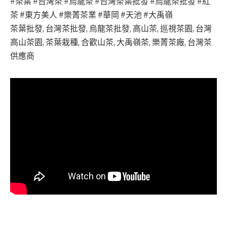
#茶葉 #台灣茶 #烏龍茶 #台灣茶葉批發 #烏龍茶批發 #紅
茶 #東方美人 #樂菁茶業 #華岡 #天池 #大禹嶺
茶葉批發, 台灣茶批發, 烏龍茶批發, 高山茶, 巡視茶園, 台灣
高山茶園, 茶葉栽種, 合歡山茶, 大禹嶺茶, 樂菁茶廠, 台灣茶
供應商