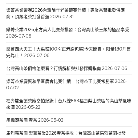
樂菁茶業榮獲2026台灣陳年老茶競賽佳績！專業茶葉批發供應
商，頂級老茶批發首選
2026-07-31
樂菁茶業2026東方美人比賽茶批發：台灣高山茶王級的極品享受
2026-07-08
樂菁四大天王！大禹嶺100K(正港原包裝)今天開賣，限量180斤售
完為止！
2026-07-06
台灣高山茶價格怎麼看？行情解析與批發採購指南
2026-07-06
樂菁茶業慶賀和平區農會比賽佳績！台灣茶王比賽常勝軍
2026-
07-02
福壽雙全製茶廠空拍紀錄｜台八線86K福壽梨山茶區的高山茶風味
來源
2026-05-22
吊橋頭茶園 春茶
2026-05-03
馬烈霸茶園 樂菁茶業2026春茶採收：台灣高山茶馬烈茶園批發