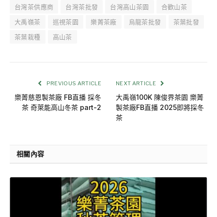
台灣茶供應商
台灣茶批發
台灣高山茶園
合歡山茶
大禹嶺茶
巡視茶園
樂菁茶廠
烏龍茶批發
茶葉批發
茶葉栽種
高山茶
PREVIOUS ARTICLE
NEXT ARTICLE
樂菁慈恩製茶廠 FB直播 採冬
大禹嶺100K 陳俊界茶園 樂菁
茶 奇萊能高山冬茶 part-2
製茶廠FB直播 2025即將採冬
茶
相關內容