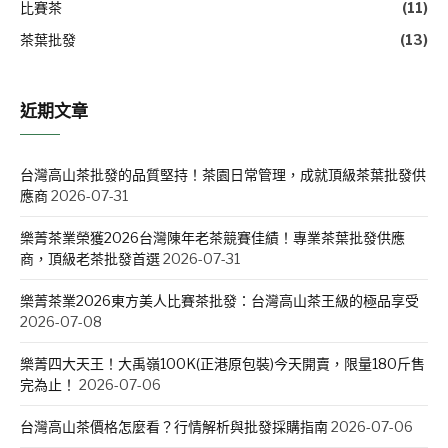
比賽茶
(11)
茶葉批發
(13)
近期文章
台灣高山茶批發的品質堅持！茶園日常管理，成就頂級茶葉批發供
應商
2026-07-31
樂菁茶業榮獲2026台灣陳年老茶競賽佳績！專業茶葉批發供應
商，頂級老茶批發首選
2026-07-31
樂菁茶業2026東方美人比賽茶批發：台灣高山茶王級的極品享受
2026-07-08
樂菁四大天王！大禹嶺100K(正港原包裝)今天開賣，限量180斤售
完為止！
2026-07-06
台灣高山茶價格怎麼看？行情解析與批發採購指南
2026-07-06