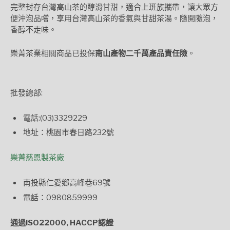
完整封存台灣高山茶的醇滑甘甜，適合上班族攜帶，讓大眾方
便沖泡品嚐，享用台灣高山茶的香氣與甘甜茶湯。隨開隨泡，
香醇不走味。
樂菁茶業相關商品已投保
南山產物二千萬產品責任險
。
批發總部:
電話:(03)3329229
地址：桃園市春日路232號
樂菁慈恩製茶廠
南投縣仁愛鄉高峰巷69號
電話：0980859999
通過ISO22000, HACCP認證