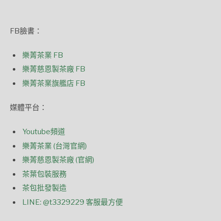
FB臉書：
樂菁茶業 FB
樂菁慈恩製茶廠 FB
樂菁茶業旗艦店 FB
媒體平台：
Youtube頻道
樂菁茶業 (台灣官網)
樂菁慈恩製茶廠 (官網)
茶葉包裝服務
茶包批發製造
LINE: @t3329229 客服最方便