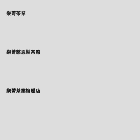
樂菁茶業
樂菁慈恩製茶廠
樂菁茶業旗艦店