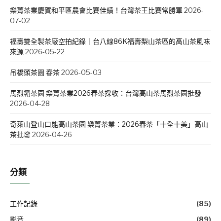
樂菁茶業慶賀和平區農會比賽佳績！台灣茶王比賽常勝軍
2026-
07-02
福壽雙全製茶廠空拍紀錄｜台八線86K福壽梨山茶區的高山茶風味
來源
2026-05-22
吊橋頭茶園 春茶
2026-05-03
馬烈霸茶園 樂菁茶業2026春茶採收：台灣高山茶馬烈茶園批發
2026-04-28
奇萊山登山口能高山茶園 樂菁茶業：2026春茶「十全十美」高山
茶批發
2026-04-26
分類
工作記錄
(85)
影音
(89)