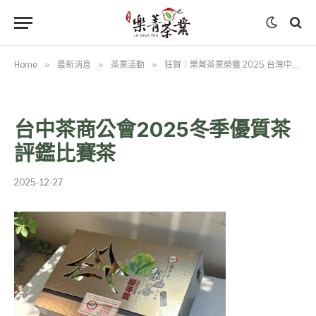
Home
»
最新消息
»
茶業活動
»
狂賀｜樂菁茶業榮獲 2025 台灣中部冬季優質茶評鑑多項大獎｜大梨山比賽茶
台中茶商公會2025冬季優質茶
評鑑比賽茶
2025-12-27