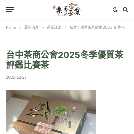
Home
»
最新消息
»
茶業活動
»
狂賀｜樂菁茶業榮獲 2025 台灣中部冬季優質茶評鑑多項大獎｜大梨山比賽茶
台中茶商公會2025冬季優質茶
評鑑比賽茶
2025-12-27