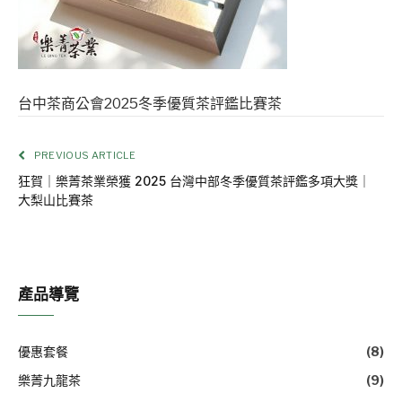
台中茶商公會2025冬季優質茶評鑑比賽茶
PREVIOUS ARTICLE
狂賀｜樂菁茶業榮獲 2025 台灣中部冬季優質茶評鑑多項大獎｜
大梨山比賽茶
產品導覽
優惠套餐
(8)
樂菁九龍茶
(9)