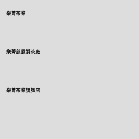
樂菁茶業
樂菁慈恩製茶廠
樂菁茶業旗艦店