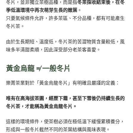
冬片，並非獨立茶樹品種，而是指
冬茶採收結束後，在冬
季低溫環境中再次萌芽生長的嫩葉
。
只要氣候條件允許，許多茶區、不分品種，都有可能產生
冬片茶。
由於生長期短、溫度低，冬片茶的苦澀物質含量較低，風
味多半清甜柔順，因此深受部分老茶客喜愛。
黃金烏龍 ≠ 一般冬片
樂菁茶業對於「黃金烏龍冬片」有明確且嚴謹的定義：
唯有在高海拔茶園，經歷下霜，甚至下雪後仍持續生長的
冬片茶，才能稱為黃金烏龍冬片。
這樣的環境條件，使茶樹必須在極低溫下緩慢累積養分，
形成與一般冬片截然不同的茶葉結構與風味表現。