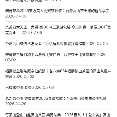
樂菁茶業2026東方美人比賽茶批發：台灣高山茶王級的極品享受
2026-07-08
樂菁四大天王！大禹嶺100K(正港原包裝)今天開賣，限量180斤售
完為止！
2026-07-06
台灣高山茶價格怎麼看？行情解析與批發採購指南
2026-07-06
樂菁茶業慶賀和平區農會比賽佳績！台灣茶王比賽常勝軍
2026-
07-02
福壽雙全製茶廠空拍紀錄｜台八線86K福壽梨山茶區的高山茶風味
來源
2026-05-22
吊橋頭茶園 春茶
2026-05-03
馬烈霸茶園 樂菁茶業2026春茶採收：台灣高山茶馬烈茶園批發
2026-04-28
奇萊山登山口能高山茶園 樂菁茶業：2026春茶「十全十美」高山