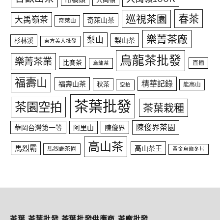
春茶
巡視茶園
大禹嶺茶
奇萊山茶
奇萊山
樂菁茶廠
梨山
梨山茶
杉林溪
東方美人批發
烏龍茶批發
樂菁茶業
比賽茶
直播
烏龍茶
福壽山
精華記錄
福壽山茶
秋茶
能高山
空拍
茶葉批發
茶園空拍
茶葉栽種
陳俊界茶園
華岡台灣第一等
阿里山
陳俊界
高山茶
馬烈霸
高山茶王
馬烈霸茶園
黃金烏龍冬片
茶葉,茶葉批發,茶葉批發供應商,茶廠批發