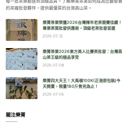
每一批茶葉都達到頂級品質。了解樂菁茶業如何成為您最堅實
的茶廠批發夥伴，提供最優質的台灣高山茶。
樂菁茶業榮獲2026台灣陳年老茶競賽佳績！
專業茶葉批發供應商，頂級老茶批發首選
2026-07-31
樂菁茶業2026東方美人比賽茶批發：台灣高
山茶王級的極品享受
2026-07-08
樂菁四大天王！大禹嶺100K(正港原包裝)今
天開賣，限量180斤售完為止！
2026-07-06
關注樂菁