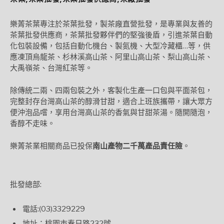
樂菁茶葉專注於茶葉批發，製茶廠直營批發，是專業與友善的
茶葉批發供應商，茶葉批發夥伴們的堅強後盾，引進茶葉自動
化包裝設備，包括自動化機台、製氮機、大型冷藏櫃…等，供
應凍頂烏龍茶、杉林溪高山茶、阿里山高山茶、梨山高山茶、
大禹嶺茶、台灣紅茶等。
除傳統二兩、四兩包裝之外，客製化生產一口包與平面茶包，
完整封存台灣高山茶的醇滑甘甜，適合上班族攜帶，讓大眾方
便沖泡品嚐，享用台灣高山茶的香氣與甘甜茶湯。隨開隨泡，
香醇不走味。
樂菁茶業相關商品已投保
南山產物二千萬產品責任險
。
批發總部:
電話:(03)3329229
地址：桃園市春日路232號