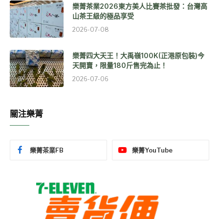
樂菁茶業2026東方美人比賽茶批發：台灣高
山茶王級的極品享受
2026-07-08
樂菁四大天王！大禹嶺100K(正港原包裝)今
天開賣，限量180斤售完為止！
2026-07-06
關注樂菁
樂菁茶業FB
樂菁YouTube