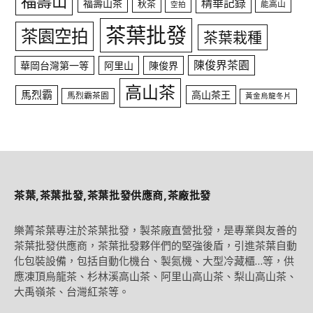
福壽山
精華記錄
福壽山茶
秋茶
能高山
空拍
茶葉批發
茶園空拍
茶葉栽種
陳俊界茶園
華岡台灣第一等
阿里山
陳俊界
高山茶
馬烈霸
高山茶王
馬烈霸茶園
黃金烏龍冬片
茶葉,茶葉批發,茶葉批發供應商,茶廠批發
樂菁茶葉專注於茶葉批發，製茶廠直營批發，是專業與友善的
茶葉批發供應商，茶葉批發夥伴們的堅強後盾，引進茶葉自動
化包裝設備，包括自動化機台、製氮機、大型冷藏櫃…等，供
應凍頂烏龍茶、杉林溪高山茶、阿里山高山茶、梨山高山茶、
大禹嶺茶、台灣紅茶等。