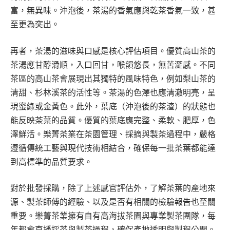
富，無異味。沖泡後，茶湯的香氣應與乾茶香氣一致，甚
至更為突出。
再者，茶湯的滋味與口感是核心評估項目。優質高山茶的
茶湯應甘醇滑順，入口回甘，喉韻悠長，無苦澀感。不同
茶區的高山茶會展現出其獨特的風味特色，例如梨山茶的
清甜、杉林溪茶的活性等。茶湯的色澤也應清澈明亮，呈
現蜜綠或金黃色。此外，葉底（沖泡後的茶渣）的狀態也
能反映茶葉的品質。優質的葉底應完整、柔軟、肥厚，色
澤鮮活。樂菁茶業在茶園管理、採摘與製茶過程中，嚴格
遵循傳統工藝與現代技術相結合，確保每一批茶葉都能達
到高標準的品質要求。
對於批發採購，除了上述感官評估外，了解茶葉的產地來
源、製茶師傅的經驗、以及是否有相關的檢驗報告也至關
重要。樂菁茶業擁有自有高海拔茶園與專業製茶團隊，每
年都會直播採茶與製茶過程，確保產地透明與製程公開。