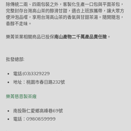
除傳統二兩、四兩包裝之外，客製化生產一口包與平面茶包，
完整封存台灣高山茶的醇滑甘甜，適合上班族攜帶，讓大眾方
便沖泡品嚐，享用台灣高山茶的香氣與甘甜茶湯。隨開隨泡，
香醇不走味。
樂菁茶業相關商品已投保
南山產物二千萬產品責任險
。
批發總部:
電話:(03)3329229
地址：桃園市春日路232號
樂菁慈恩製茶廠
南投縣仁愛鄉高峰巷69號
電話：0980859999