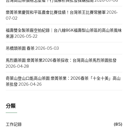
台灣高山茶價格怎麼看？行情解析與批發採購指南
2026-07-06
樂菁茶業慶賀和平區農會比賽佳績！台灣茶王比賽常勝軍
2026-
07-02
福壽雙全製茶廠空拍紀錄｜台八線86K福壽梨山茶區的高山茶風味
來源
2026-05-22
吊橋頭茶園 春茶
2026-05-03
馬烈霸茶園 樂菁茶業2026春茶採收：台灣高山茶馬烈茶園批發
2026-04-28
奇萊山登山口能高山茶園 樂菁茶業：2026春茶「十全十美」高山
茶批發
2026-04-26
分類
工作記錄
(85)