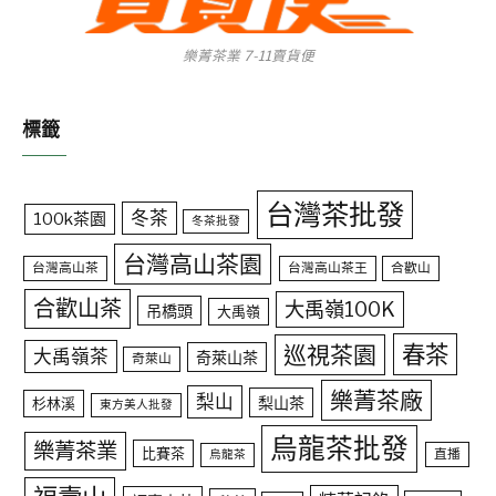
樂菁茶業 7-11賣貨便
標籤
台灣茶批發
冬茶
100k茶園
冬茶批發
台灣高山茶園
台灣高山茶
台灣高山茶王
合歡山
合歡山茶
大禹嶺100K
吊橋頭
大禹嶺
春茶
巡視茶園
大禹嶺茶
奇萊山茶
奇萊山
樂菁茶廠
梨山
梨山茶
杉林溪
東方美人批發
烏龍茶批發
樂菁茶業
比賽茶
直播
烏龍茶