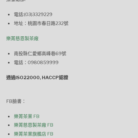
電話:(03)3329229
地址：桃園市春日路232號
樂菁慈恩製茶廠
南投縣仁愛鄉高峰巷69號
電話：0980859999
通過ISO22000, HACCP認證
FB臉書：
樂菁茶業 FB
樂菁慈恩製茶廠 FB
樂菁茶業旗艦店 FB