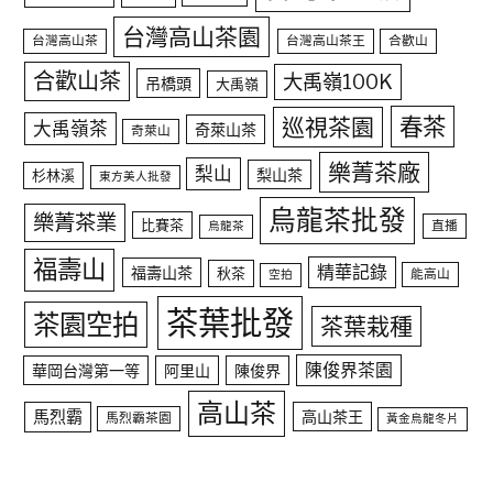
台灣高山茶園
台灣高山茶
台灣高山茶王
合歡山
合歡山茶
大禹嶺100K
吊橋頭
大禹嶺
春茶
巡視茶園
大禹嶺茶
奇萊山茶
奇萊山
樂菁茶廠
梨山
梨山茶
杉林溪
東方美人批發
烏龍茶批發
樂菁茶業
比賽茶
直播
烏龍茶
福壽山
精華記錄
福壽山茶
秋茶
能高山
空拍
茶葉批發
茶園空拍
茶葉栽種
陳俊界茶園
華岡台灣第一等
阿里山
陳俊界
高山茶
馬烈霸
高山茶王
馬烈霸茶園
黃金烏龍冬片