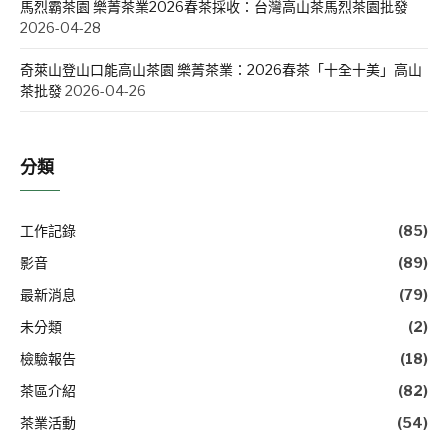
馬烈霸茶園 樂菁茶業2026春茶採收：台灣高山茶馬烈茶園批發
2026-04-28
奇萊山登山口能高山茶園 樂菁茶業：2026春茶「十全十美」高山
茶批發
2026-04-26
分類
工作記錄
(85)
影音
(89)
最新消息
(79)
未分類
(2)
檢驗報告
(18)
茶區介紹
(82)
茶業活動
(54)