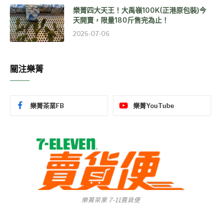
樂菁四大天王！大禹嶺100K(正港原包裝)今
天開賣，限量180斤售完為止！
2026-07-06
關注樂菁
樂菁茶業FB
樂菁YouTube
樂菁茶業 7-11賣貨便