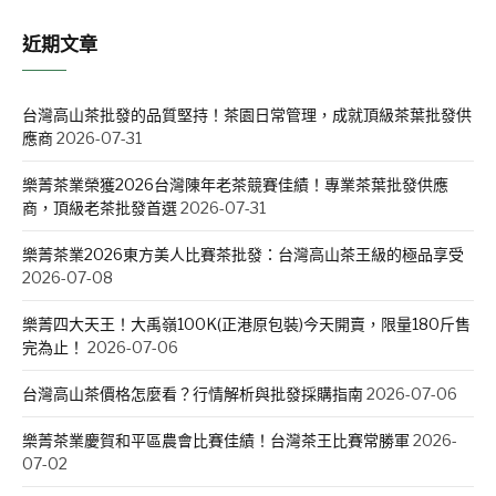
近期文章
台灣高山茶批發的品質堅持！茶園日常管理，成就頂級茶葉批發供
應商
2026-07-31
樂菁茶業榮獲2026台灣陳年老茶競賽佳績！專業茶葉批發供應
商，頂級老茶批發首選
2026-07-31
樂菁茶業2026東方美人比賽茶批發：台灣高山茶王級的極品享受
2026-07-08
樂菁四大天王！大禹嶺100K(正港原包裝)今天開賣，限量180斤售
完為止！
2026-07-06
台灣高山茶價格怎麼看？行情解析與批發採購指南
2026-07-06
樂菁茶業慶賀和平區農會比賽佳績！台灣茶王比賽常勝軍
2026-
07-02