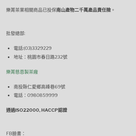
樂菁茶業相關商品已投保
南山產物二千萬產品責任險
。
批發總部:
電話:(03)3329229
地址：桃園市春日路232號
樂菁慈恩製茶廠
南投縣仁愛鄉高峰巷69號
電話：0980859999
通過ISO22000, HACCP認證
FB臉書：