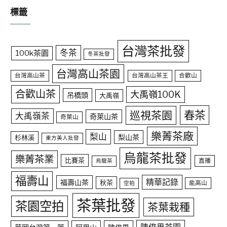
標籤
台灣茶批發
冬茶
100k茶園
冬茶批發
台灣高山茶園
台灣高山茶
台灣高山茶王
合歡山
合歡山茶
大禹嶺100K
吊橋頭
大禹嶺
春茶
巡視茶園
大禹嶺茶
奇萊山茶
奇萊山
樂菁茶廠
梨山
梨山茶
杉林溪
東方美人批發
烏龍茶批發
樂菁茶業
比賽茶
直播
烏龍茶
福壽山
精華記錄
福壽山茶
秋茶
能高山
空拍
茶葉批發
茶園空拍
茶葉栽種