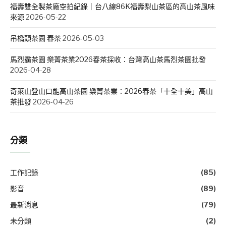
福壽雙全製茶廠空拍紀錄｜台八線86K福壽梨山茶區的高山茶風味
來源
2026-05-22
吊橋頭茶園 春茶
2026-05-03
馬烈霸茶園 樂菁茶業2026春茶採收：台灣高山茶馬烈茶園批發
2026-04-28
奇萊山登山口能高山茶園 樂菁茶業：2026春茶「十全十美」高山
茶批發
2026-04-26
分類
工作記錄
(85)
影音
(89)
最新消息
(79)
未分類
(2)