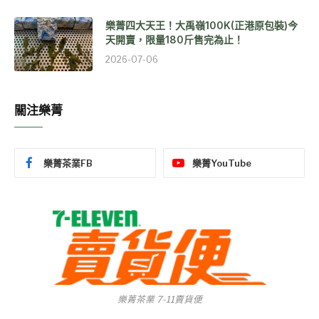
樂菁四大天王！大禹嶺100K(正港原包裝)今
天開賣，限量180斤售完為止！
2026-07-06
關注樂菁
樂菁茶業FB
樂菁YouTube
樂菁茶業 7-11賣貨便