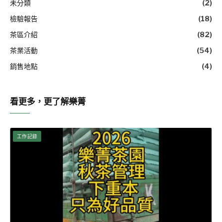
未分類
(2)
檢驗報告
(18)
茶區介紹
(82)
茶業活動
(54)
銷售地點
(4)
看更多，更了解樂菁
工作記錄