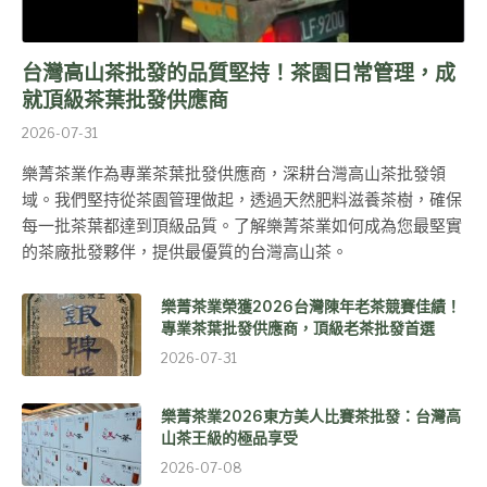
台灣高山茶批發的品質堅持！茶園日常管理，成
就頂級茶葉批發供應商
2026-07-31
樂菁茶業作為專業茶葉批發供應商，深耕台灣高山茶批發領
域。我們堅持從茶園管理做起，透過天然肥料滋養茶樹，確保
每一批茶葉都達到頂級品質。了解樂菁茶業如何成為您最堅實
的茶廠批發夥伴，提供最優質的台灣高山茶。
樂菁茶業榮獲2026台灣陳年老茶競賽佳績！
專業茶葉批發供應商，頂級老茶批發首選
2026-07-31
樂菁茶業2026東方美人比賽茶批發：台灣高
山茶王級的極品享受
2026-07-08