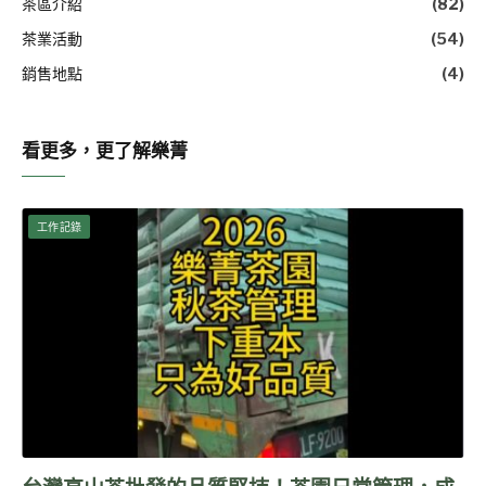
茶區介紹
(82)
茶業活動
(54)
銷售地點
(4)
看更多，更了解樂菁
工作記錄