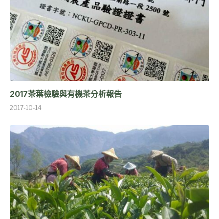
2017茶葉檢驗與有機茶分析報告
2017-10-14