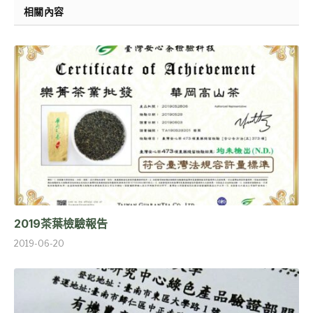
相關內容
2019茶葉檢驗報告
2019-06-20