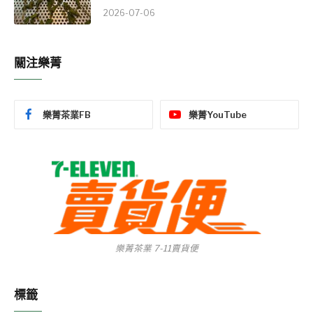
2026-07-06
關注樂菁
樂菁茶業FB
樂菁YouTube
樂菁茶業 7-11賣貨便
標籤