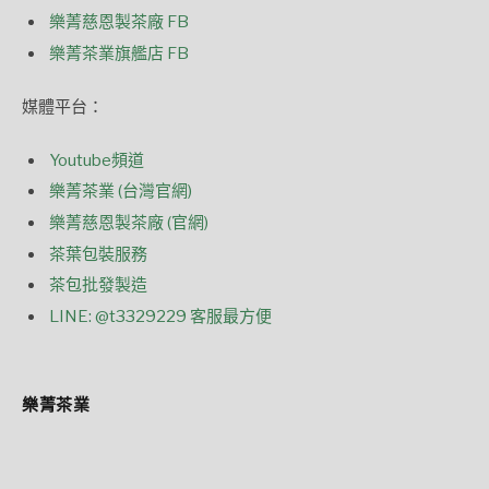
樂菁慈恩製茶廠 FB
樂菁茶業旗艦店 FB
媒體平台：
Youtube頻道
樂菁茶業 (台灣官網)
樂菁慈恩製茶廠 (官網)
茶葉包裝服務
茶包批發製造
LINE: @t3329229 客服最方便
樂菁茶業