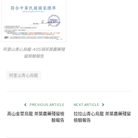
阿里山青心烏龍-405項茶葉農藥殘
留檢驗報告
阿里山青心烏龍
PREVIOUS ARTICLE
NEXT ARTICLE
高山金萱烏龍 茶葉農藥殘留檢
拉拉山青心烏龍 茶葉農藥殘留
驗報告
檢驗報告