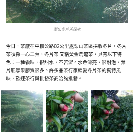
梨山冬片茶採收
今日，茶廠在中橫公路82公里處梨山茶區採收冬片，冬片
茶須採一心二葉，冬片茶 又稱黃金烏龍茶，具有以下特
色：一種霜味，很甜水，不苦澀。水色漂亮，很耐泡，葉
片肥厚果膠質很多。許多品茶行家鍾愛冬片茶的獨特風
味，歡迎茶行與批發茶商洽詢批發。