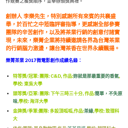
作競賽之獲獎順序，並舉辦頒獎典禮。
創辦人 李樂先生，特別感謝所有來賓的共襄盛
舉，於百忙之中蒞臨評審指導，更感謝全部參賽
團隊的辛苦創作，以及將茶業行銷的創意付諸實
現，未來，樂菁企業將持續邀請各界為台灣茶業
的行銷腦力激盪，讓台灣茶香在世界永續飄揚。
樂菁茶業
2017微電影創作成績名錄：
特等獎/冠軍: 團隊: C&D, 作品:
妳就是那最重要的香氣
,
學校:
東吳大學
頭等獎/亞軍: 團隊: 下午三時三十分, 作品:
簡單，不失原
味
,學校:
海洋大學
金牌獎/季軍:團隊: 多設頂呱呱,作品:
茶緣
,學校:
致理科
大