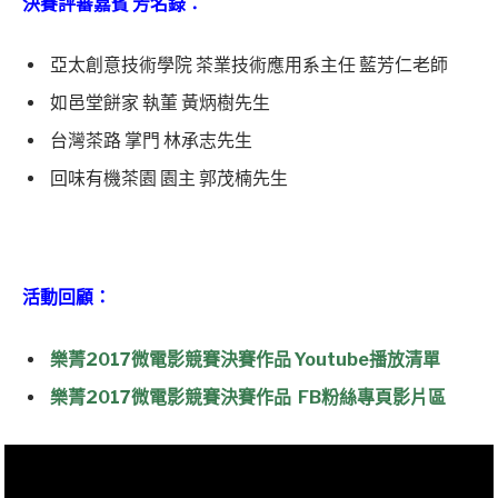
決賽評審嘉賓 芳名錄：
亞太創意技術學院
茶業技術應用系主任 藍芳仁老師
如邑堂餅家
執董 黃炳樹先生
台灣茶路
掌門 林承志先生
回味有機茶園
園主 郭茂楠先生
活動回顧：
樂菁2017微電影競賽決賽作品 Youtube播放清單
樂菁2017微電影競賽決賽作品 FB粉絲專頁影片區