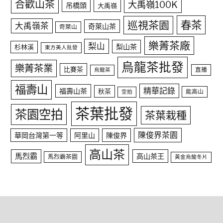
合歡山茶
大禹嶺100K
吊橋頭
大禹嶺
春茶
巡視茶園
大禹嶺茶
奇萊山茶
奇萊山
樂菁茶廠
梨山
梨山茶
杉林溪
東方美人批發
烏龍茶批發
樂菁茶業
比賽茶
直播
烏龍茶
福壽山
精華記錄
福壽山茶
秋茶
能高山
空拍
茶葉批發
茶園空拍
茶葉栽種
陳俊界茶園
華岡台灣第一等
阿里山
陳俊界
高山茶
馬烈霸
高山茶王
馬烈霸茶園
黃金烏龍冬片