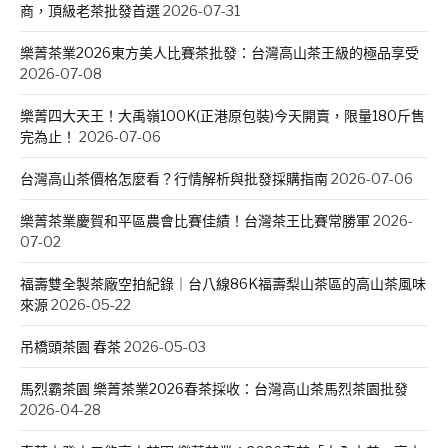
商，頂級老茶批發首選
2026-07-31
樂菁茶業2026東方美人比賽茶批發：台灣高山茶王級的極品享受
2026-07-08
樂菁四大天王！大禹嶺100K(正港原包裝)今天開賣，限量180斤售
完為止！
2026-07-06
台灣高山茶價格怎麼看？行情解析與批發採購指南
2026-07-06
樂菁茶業慶賀和平區農會比賽佳績！台灣茶王比賽常勝軍
2026-
07-02
福壽雙全製茶廠空拍紀錄｜台八線86K福壽梨山茶區的高山茶風味
來源
2026-05-22
吊橋頭茶園 春茶
2026-05-03
馬烈霸茶園 樂菁茶業2026春茶採收：台灣高山茶馬烈茶園批發
2026-04-28