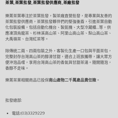
茶葉,茶葉批發,茶葉批發供應商,茶廠批發
樂菁茶葉專注於茶葉批發，製茶廠直營批發，是專業與友善的
茶葉批發供應商，茶葉批發夥伴們的堅強後盾，引進茶葉自動
化包裝設備，包括自動化機台、製氮機、大型冷藏櫃…等，供
應凍頂烏龍茶、杉林溪高山茶、阿里山高山茶、梨山高山茶、
大禹嶺茶、台灣紅茶等。
除傳統二兩、四兩包裝之外，客製化生產一口包與平面茶包，
完整封存台灣高山茶的醇滑甘甜，適合上班族攜帶，讓大眾方
便沖泡品嚐，享用台灣高山茶的香氣與甘甜茶湯。隨開隨泡，
香醇不走味。
樂菁茶業相關商品已投保
南山產物二千萬產品責任險
。
批發總部:
電話:(03)3329229