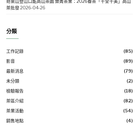
奇萊山登山口能高山茶園 樂菁茶業：2026春茶「十全十美」高山
茶批發
2026-04-26
分類
工作記錄
(85)
影音
(89)
最新消息
(79)
未分類
(2)
檢驗報告
(18)
茶區介紹
(82)
茶業活動
(54)
銷售地點
(4)