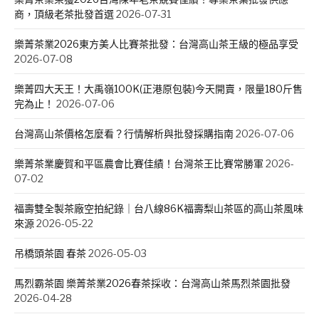
商，頂級老茶批發首選
2026-07-31
樂菁茶業2026東方美人比賽茶批發：台灣高山茶王級的極品享受
2026-07-08
樂菁四大天王！大禹嶺100K(正港原包裝)今天開賣，限量180斤售
完為止！
2026-07-06
台灣高山茶價格怎麼看？行情解析與批發採購指南
2026-07-06
樂菁茶業慶賀和平區農會比賽佳績！台灣茶王比賽常勝軍
2026-
07-02
福壽雙全製茶廠空拍紀錄｜台八線86K福壽梨山茶區的高山茶風味
來源
2026-05-22
吊橋頭茶園 春茶
2026-05-03
馬烈霸茶園 樂菁茶業2026春茶採收：台灣高山茶馬烈茶園批發
2026-04-28