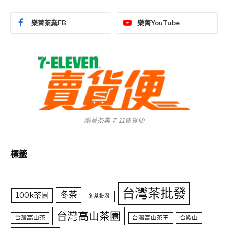
樂菁茶業FB
樂菁YouTube
樂菁茶業 7-11賣貨便
標籤
台灣茶批發
冬茶
100k茶園
冬茶批發
台灣高山茶園
台灣高山茶
台灣高山茶王
合歡山