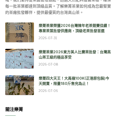
域。我們堅持從茶園管理做起，透過天然肥料滋養茶樹，確保
每一批茶葉都達到頂級品質。了解樂菁茶業如何成為您最堅實
的茶廠批發夥伴，提供最優質的台灣高山茶。
樂菁茶業榮獲2026台灣陳年老茶競賽佳績！
專業茶葉批發供應商，頂級老茶批發首選
2026-07-31
樂菁茶業2026東方美人比賽茶批發：台灣高
山茶王級的極品享受
2026-07-08
樂菁四大天王！大禹嶺100K(正港原包裝)今
天開賣，限量180斤售完為止！
2026-07-06
關注樂菁