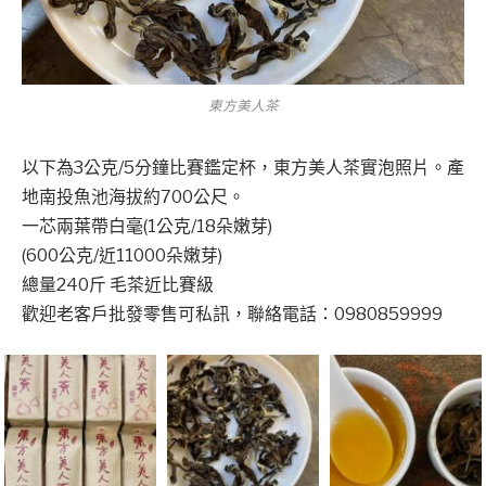
東方美人茶
以下為3公克/5分鐘比賽鑑定杯，東方美人茶實泡照片。產
地南投魚池海拔約700公尺。
一芯兩葉帶白毫(1公克/18朵嫩芽)
(600公克/近11000朵嫩芽)
總量240斤 毛茶近比賽級
歡迎老客戶批發零售可私訊，聯絡電話：0980859999