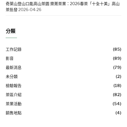
奇萊山登山口能高山茶園 樂菁茶業：2026春茶「十全十美」高山
茶批發
2026-04-26
分類
工作記錄
(85)
影音
(89)
最新消息
(79)
未分類
(2)
檢驗報告
(18)
茶區介紹
(82)
茶業活動
(54)
銷售地點
(4)