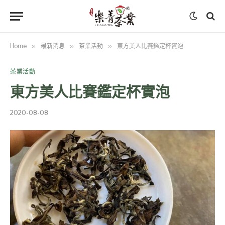
Home
»
最新消息
»
茶業活動
»
東方美人比賽鑑定杯實泡
茶業活動
東方美人比賽鑑定杯實泡
2020-08-08