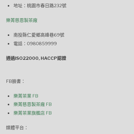
地址：桃園市春日路232號
樂菁慈恩製茶廠
南投縣仁愛鄉高峰巷69號
電話：0980859999
通過ISO22000, HACCP認證
FB臉書：
樂菁茶業 FB
樂菁慈恩製茶廠 FB
樂菁茶業旗艦店 FB
媒體平台：