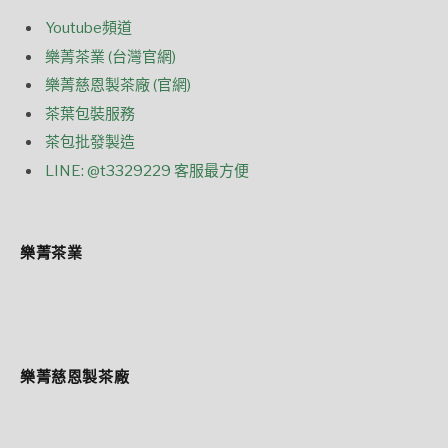
Youtube頻道
樂菁茶業 (台灣官網)
樂菁慈恩製茶廠 (官網)
茶葉包裝服務
茶包批發製造
LINE: @t3329229 客服最方便
樂菁茶業
樂菁慈恩製茶廠