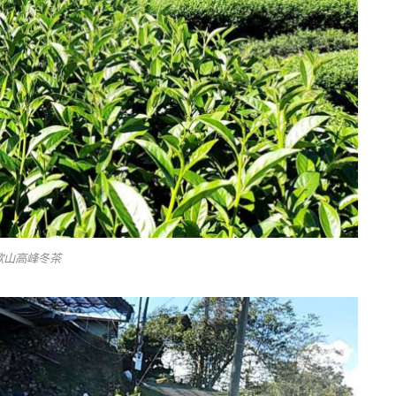
歡山高峰冬茶