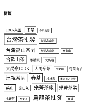
標籤
冬茶
100k茶園
冬茶批發
台灣茶批發
台灣高山茶
台灣高山茶園
台灣高山茶王
合歡山
合歡山茶
吊橋頭
大禹嶺
大禹嶺100K
大禹嶺茶
奇萊山茶
奇萊山
春茶
巡視茶園
杉林溪
東方美人批發
樂菁茶廠
樂菁茶業
梨山
梨山茶
烏龍茶批發
比賽茶
直播
烏龍茶