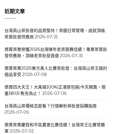
近期文章
台灣高山茶批發的品質堅持！茶園日常管理，成就頂級
茶葉批發供應商
2026-07-31
樂菁茶業榮獲2026台灣陳年老茶競賽佳績！專業茶葉批
發供應商，頂級老茶批發首選
2026-07-31
樂菁茶業2026東方美人比賽茶批發：台灣高山茶王級的
極品享受
2026-07-08
樂菁四大天王！大禹嶺100K(正港原包裝)今天開賣，限
量180斤售完為止！
2026-07-06
台灣高山茶價格怎麼看？行情解析與批發採購指南
2026-07-06
樂菁茶業慶賀和平區農會比賽佳績！台灣茶王比賽常勝
軍
2026-07-02