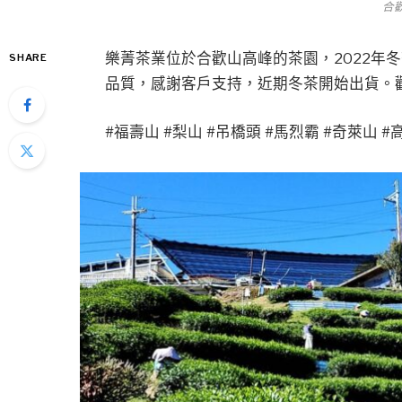
合
樂菁茶業位於合歡山高峰的茶園，2022年冬
SHARE
品質，感謝客戶支持，近期冬茶開始出貨。
#福壽山 #梨山 #吊橋頭 #馬烈霸 #奇萊山 