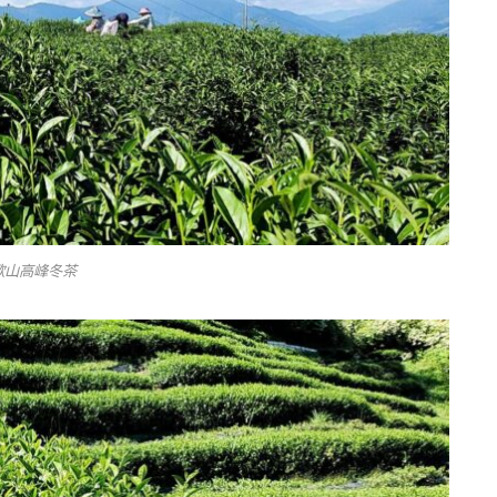
歡山高峰冬茶