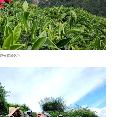
霸吊橋頭冬茶