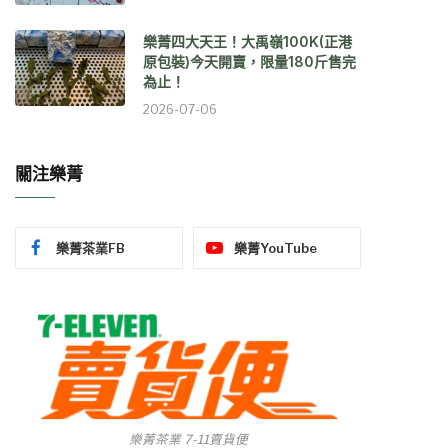
樂菁四大天王！大禹嶺100K(正港
原包裝)今天開賣，限量180斤售完
為止！
2026-07-06
關注樂菁
樂菁茶業FB
樂菁YouTube
樂菁茶業 7-11賣貨便