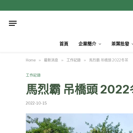
首頁
企業簡介
茶葉批發
Home
»
最新消息
»
工作記錄
»
馬烈霸 吊橋頭 2022冬茶
工作記錄
馬烈霸 吊橋頭 202
2022-10-15