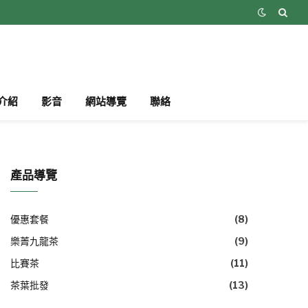
介紹
影音
網站導覽
聯絡
產品導覽
優惠套餐
(8)
樂菁九龍茶
(9)
比賽茶
(11)
茶葉批發
(13)