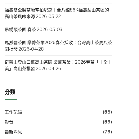
福壽雙全製茶廠空拍紀錄｜台八線86K福壽梨山茶區的
高山茶風味來源
2026-05-22
吊橋頭茶園 春茶
2026-05-03
馬烈霸茶園 樂菁茶業2026春茶採收：台灣高山茶馬烈茶
園批發
2026-04-28
奇萊山登山口能高山茶園 樂菁茶業：2026春茶「十全十
美」高山茶批發
2026-04-26
分類
工作記錄
(85)
影音
(89)
最新消息
(79)