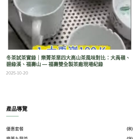
冬茶試茶實錄｜樂菁茶業四大高山茶風味對比：大禹嶺、
碧綠溪、福壽山 — 福壽雙全製茶廠現場紀錄
2025-10-20
產品導覽
優惠套餐
(8)
樂菁九龍茶
(9)