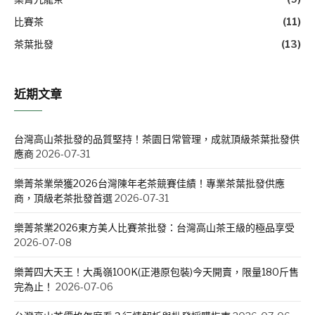
比賽茶
(11)
茶葉批發
(13)
近期文章
台灣高山茶批發的品質堅持！茶園日常管理，成就頂級茶葉批發供
應商
2026-07-31
樂菁茶業榮獲2026台灣陳年老茶競賽佳績！專業茶葉批發供應
商，頂級老茶批發首選
2026-07-31
樂菁茶業2026東方美人比賽茶批發：台灣高山茶王級的極品享受
2026-07-08
樂菁四大天王！大禹嶺100K(正港原包裝)今天開賣，限量180斤售
完為止！
2026-07-06