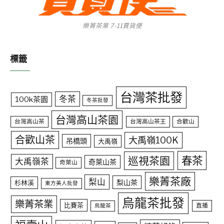
樂菁茶業 7-11賣貨便
標籤
台灣茶批發
冬茶
100k茶園
冬茶批發
台灣高山茶園
台灣高山茶
台灣高山茶王
合歡山
合歡山茶
大禹嶺100K
吊橋頭
大禹嶺
春茶
巡視茶園
大禹嶺茶
奇萊山茶
奇萊山
樂菁茶廠
梨山
梨山茶
杉林溪
東方美人批發
烏龍茶批發
樂菁茶業
比賽茶
直播
烏龍茶