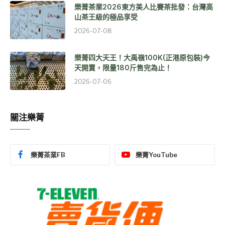
樂菁茶業2026東方美人比賽茶批發：台灣高
山茶王級的極品享受
2026-07-08
樂菁四大天王！大禹嶺100K(正港原包裝)今
天開賣，限量180斤售完為止！
2026-07-06
關注樂菁
樂菁茶業FB
樂菁YouTube