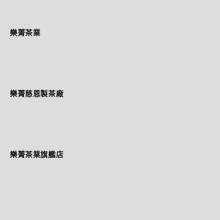
樂菁茶業
樂菁慈恩製茶廠
樂菁茶業旗艦店