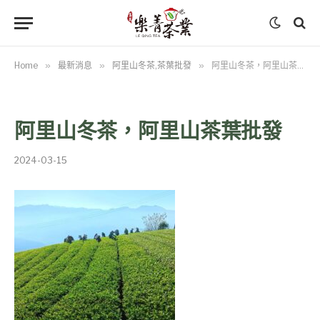
Home
»
最新消息
»
阿里山冬茶,茶葉批發
»
阿里山冬茶，阿里山茶葉批發
阿里山冬茶，阿里山茶葉批發
2024-03-15