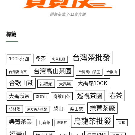
樂菁茶業 7-11賣貨便
標籤
台灣茶批發
冬茶
100k茶園
冬茶批發
台灣高山茶園
台灣高山茶
台灣高山茶王
合歡山
合歡山茶
大禹嶺100K
吊橋頭
大禹嶺
春茶
巡視茶園
大禹嶺茶
奇萊山茶
奇萊山
樂菁茶廠
梨山
梨山茶
杉林溪
東方美人批發
烏龍茶批發
樂菁茶業
比賽茶
直播
烏龍茶
福壽山