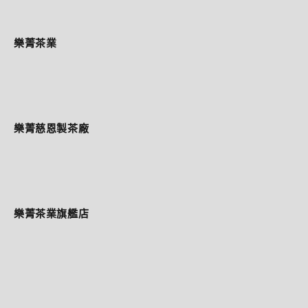
樂菁茶業
樂菁慈恩製茶廠
樂菁茶業旗艦店