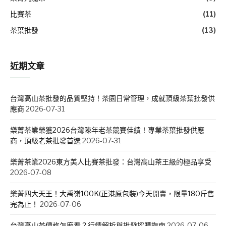
比賽茶
(11)
茶葉批發
(13)
近期文章
台灣高山茶批發的品質堅持！茶園日常管理，成就頂級茶葉批發供
應商
2026-07-31
樂菁茶業榮獲2026台灣陳年老茶競賽佳績！專業茶葉批發供應
商，頂級老茶批發首選
2026-07-31
樂菁茶業2026東方美人比賽茶批發：台灣高山茶王級的極品享受
2026-07-08
樂菁四大天王！大禹嶺100K(正港原包裝)今天開賣，限量180斤售
完為止！
2026-07-06
台灣高山茶價格怎麼看？行情解析與批發採購指南
2026-07-06