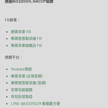
通過ISO22000, HACCP認證
FB臉書：
樂菁茶業 FB
樂菁慈恩製茶廠 FB
樂菁茶業旗艦店 FB
媒體平台：
Youtube頻道
樂菁茶業 (台灣官網)
樂菁慈恩製茶廠 (官網)
茶葉包裝服務
茶包批發製造
LINE: @t3329229 客服最方便