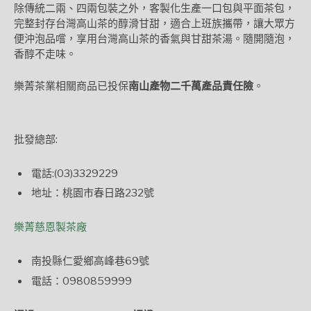
除傳統二兩、四兩包裝之外，客製化生產一口包與平面茶包，
完整封存台灣高山茶的醇滑甘甜，適合上班族攜帶，讓大眾方
便沖泡品嚐，享用台灣高山茶的香氣與甘甜茶湯。隨開隨泡，
香醇不走味。
樂菁茶業相關商品已投保
南山產物二千萬產品責任險
。
批發總部:
電話:(03)3329229
地址：桃園市春日路232號
樂菁慈恩製茶廠
南投縣仁愛鄉高峰巷69號
電話：0980859999