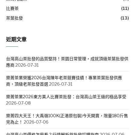
比賽茶
(11)
茶葉批發
(13)
近期文章
台灣高山茶批發的品質堅持！茶園日常管理，成就頂級茶葉批發供
應商
2026-07-31
樂菁茶業榮獲2026台灣陳年老茶競賽佳績！專業茶葉批發供應
商，頂級老茶批發首選
2026-07-31
樂菁茶業2026東方美人比賽茶批發：台灣高山茶王級的極品享受
2026-07-08
樂菁四大天王！大禹嶺100K(正港原包裝)今天開賣，限量180斤售
完為止！
2026-07-06
台灣高山茶價格怎麼看？行情解析與批發採購指南
2026-07-06