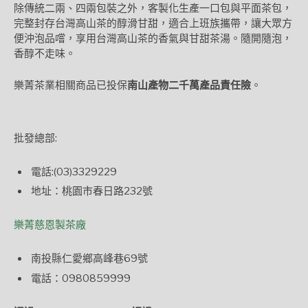
除傳統二兩、四兩包裝之外，客製化生產一口包與平面茶包，
完整封存台灣高山茶的醇滑甘甜，適合上班族攜帶，讓大眾方
便沖泡品嚐，享用台灣高山茶的香氣與甘甜茶湯。隨開隨泡，
香醇不走味。
樂菁茶業相關商品已投保
南山產物二千萬產品責任險
。
批發總部:
電話:(03)3329229
地址：桃園市春日路232號
樂菁慈恩製茶廠
南投縣仁愛鄉高峰巷69號
電話：0980859999