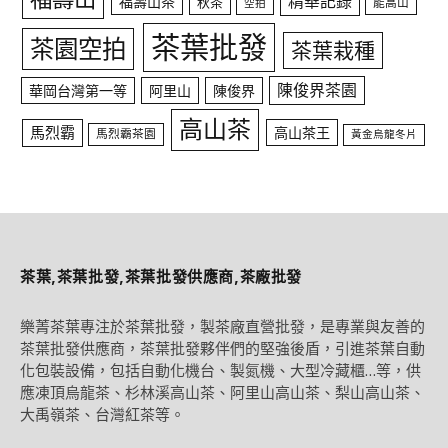
精華記錄
福壽山茶
秋茶
能高山
空拍
茶葉批發
茶園空拍
茶葉栽種
陳俊界茶園
華岡台灣第一等
阿里山
陳俊界
高山茶
馬烈霸
高山茶王
馬烈霸茶園
黃金烏龍冬片
茶葉,茶葉批發,茶葉批發供應商,茶廠批發
樂菁茶葉專注於茶葉批發，製茶廠直營批發，是專業與友善的
茶葉批發供應商，茶葉批發夥伴們的堅強後盾，引進茶葉自動
化包裝設備，包括自動化機台、製氮機、大型冷藏櫃…等，供
應凍頂烏龍茶、杉林溪高山茶、阿里山高山茶、梨山高山茶、
大禹嶺茶、台灣紅茶等。