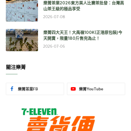
樂菁茶業2026東方美人比賽茶批發：台灣高
山茶王級的極品享受
2026-07-08
樂菁四大天王！大禹嶺100K(正港原包裝)今
天開賣，限量180斤售完為止！
2026-07-06
關注樂菁
樂菁茶業FB
樂菁YouTube