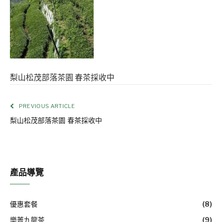
梨山松茂部落茶園 春茶採收中
PREVIOUS ARTICLE
梨山松茂部落茶園 春茶採收中
產品導覽
優惠套餐
(8)
樂菁九龍茶
(9)