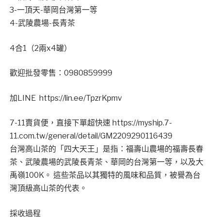
3-一頂天-華岡台灣第一等
4-武陵農場-長青茶
4合1（2兩x4罐）
歡迎批發零售：0980859999
加LINE https://lin.ee/TpzrKpmv
7-11賣貨便，直接下單超快速 https://myship.7-
11.com.tw/general/detail/GM2209290116439
台灣高山茶的「四大天王」是指：福壽山農場的福壽長春
茶、武陵農場的武陵長青茶、華岡的台灣第一等，以及大
禹嶺100K。 這些茶品以其獨特的風味和品質，被譽為台
灣頂級高山茶的代表。
採收過程