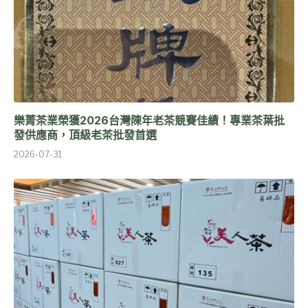
樂菁茶業榮獲2026台灣陳年老茶競賽佳績！專業茶葉批
發供應商，頂級老茶批發首選
2026-07-31