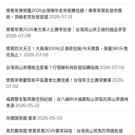
樂菁茶業榮獲2026台灣陳年老茶競賽佳績！專業茶葉批發供應
商，頂級老茶批發首選
2026-07-31
樂菁茶業2026東方美人比賽茶批發：台灣高山茶王級的極品享受
2026-07-08
樂菁四大天王！大禹嶺100K(正港原包裝)今天開賣，限量180斤售
完為止！
2026-07-06
台灣高山茶價格怎麼看？行情解析與批發採購指南
2026-07-06
樂菁茶業慶賀和平區農會比賽佳績！台灣茶王比賽常勝軍
2026-
07-02
福壽雙全製茶廠空拍紀錄｜台八線86K福壽梨山茶區的高山茶風味
來源
2026-05-22
吊橋頭茶園 春茶
2026-05-03
馬烈霸茶園 樂菁茶業2026春茶採收：台灣高山茶馬烈茶園批發