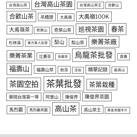
台灣高山茶園
台灣高山茶
台灣高山茶王
合歡山
合歡山茶
大禹嶺100K
吊橋頭
大禹嶺
春茶
巡視茶園
大禹嶺茶
奇萊山茶
奇萊山
樂菁茶廠
梨山
梨山茶
杉林溪
東方美人批發
烏龍茶批發
樂菁茶業
比賽茶
直播
烏龍茶
福壽山
精華記錄
福壽山茶
秋茶
能高山
空拍
茶葉批發
茶園空拍
茶葉栽種
陳俊界茶園
華岡台灣第一等
阿里山
陳俊界
高山茶
馬烈霸
高山茶王
馬烈霸茶園
黃金烏龍冬片