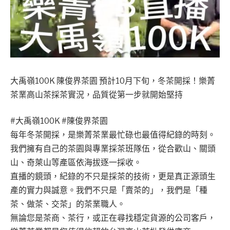
大禹嶺100K 陳俊界茶園 預計10月下旬，冬茶開採！樂菁
茶業高山茶採茶實況，品質從第一步就開始堅持
#大禹嶺100K #陳俊界茶園
每年冬茶開採，是樂菁茶業最忙碌也最值得紀錄的時刻。
我們擁有自己的茶園與專業採茶班隊伍，從合歡山、關頭
山、奇萊山等產區依海拔逐一採收。
直播的鏡頭，紀錄的不只是採茶的技術，更是真正源頭生
產的實力與誠意。我們不只是「賣茶的」，我們是「種
茶、做茶、交茶」的茶業職人。
無論您是茶商、茶行，或正在尋找穩定貨源的公司客戶，