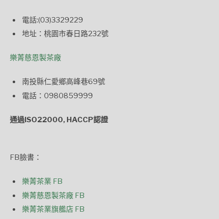
電話:(03)3329229
地址：桃園市春日路232號
樂菁慈恩製茶廠
南投縣仁愛鄉高峰巷69號
電話：0980859999
通過ISO22000, HACCP認證
FB臉書：
樂菁茶業 FB
樂菁慈恩製茶廠 FB
樂菁茶業旗艦店 FB