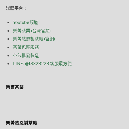
媒體平台：
Youtube頻道
樂菁茶業 (台灣官網)
樂菁慈恩製茶廠 (官網)
茶葉包裝服務
茶包批發製造
LINE: @t3329229 客服最方便
樂菁茶業
樂菁慈恩製茶廠