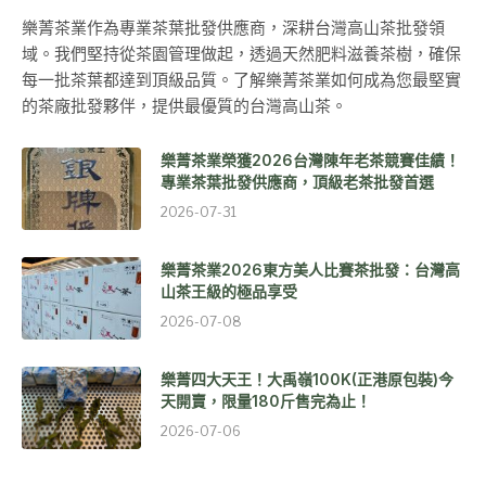
樂菁茶業作為專業茶葉批發供應商，深耕台灣高山茶批發領
域。我們堅持從茶園管理做起，透過天然肥料滋養茶樹，確保
每一批茶葉都達到頂級品質。了解樂菁茶業如何成為您最堅實
的茶廠批發夥伴，提供最優質的台灣高山茶。
樂菁茶業榮獲2026台灣陳年老茶競賽佳績！
專業茶葉批發供應商，頂級老茶批發首選
2026-07-31
樂菁茶業2026東方美人比賽茶批發：台灣高
山茶王級的極品享受
2026-07-08
樂菁四大天王！大禹嶺100K(正港原包裝)今
天開賣，限量180斤售完為止！
2026-07-06