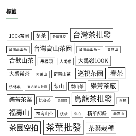
標籤
台灣茶批發
冬茶
100k茶園
冬茶批發
台灣高山茶園
台灣高山茶
台灣高山茶王
合歡山
合歡山茶
大禹嶺100K
吊橋頭
大禹嶺
春茶
巡視茶園
大禹嶺茶
奇萊山茶
奇萊山
樂菁茶廠
梨山
梨山茶
杉林溪
東方美人批發
烏龍茶批發
樂菁茶業
比賽茶
直播
烏龍茶
福壽山
精華記錄
福壽山茶
秋茶
能高山
空拍
茶葉批發
茶園空拍
茶葉栽種