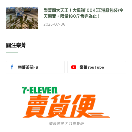
樂菁四大天王！大禹嶺100K(正港原包裝)今
天開賣，限量180斤售完為止！
2026-07-06
關注樂菁
樂菁茶業FB
樂菁YouTube
樂菁茶業 7-11賣貨便