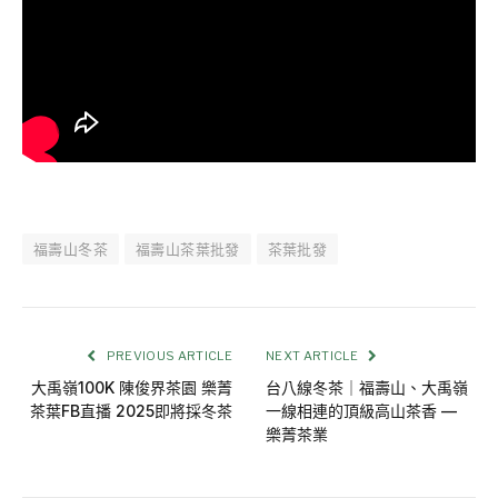
福壽山冬茶
福壽山茶葉批發
茶葉批發
PREVIOUS ARTICLE
NEXT ARTICLE
大禹嶺100K 陳俊界茶園 樂菁
台八線冬茶｜福壽山、大禹嶺
茶葉FB直播 2025即將採冬茶
一線相連的頂級高山茶香 —
樂菁茶業