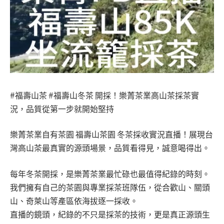
#福壽山茶 #福壽山冬茶 開採！樂菁茶業高山茶採茶實
況，品質從第一步就開始堅持
樂菁茶業自有茶園 福壽山茶園 冬茶採收實況直播！展現台
灣高山茶最真實的源頭場景，品質看得見，誠意喝得出。
每年冬茶開採，是樂菁茶業最忙碌也最值得紀錄的時刻。
我們擁有自己的茶園與專業採茶班隊伍，從合歡山、關頭
山、奇萊山等產區依海拔逐一採收。
直播的鏡頭，紀錄的不只是採茶的技術，更是真正源頭生