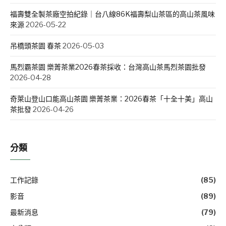
福壽雙全製茶廠空拍紀錄｜台八線86K福壽梨山茶區的高山茶風味
來源
2026-05-22
吊橋頭茶園 春茶
2026-05-03
馬烈霸茶園 樂菁茶業2026春茶採收：台灣高山茶馬烈茶園批發
2026-04-28
奇萊山登山口能高山茶園 樂菁茶業：2026春茶「十全十美」高山
茶批發
2026-04-26
分類
工作記錄
(85)
影音
(89)
最新消息
(79)