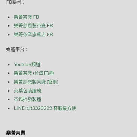
FB臉書：
樂菁茶業 FB
樂菁慈恩製茶廠 FB
樂菁茶業旗艦店 FB
媒體平台：
Youtube頻道
樂菁茶業 (台灣官網)
樂菁慈恩製茶廠 (官網)
茶葉包裝服務
茶包批發製造
LINE: @t3329229 客服最方便
樂菁茶業