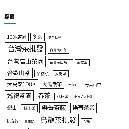
標籤
冬茶
100k茶園
冬茶批發
台灣茶批發
台灣高山茶
台灣高山茶園
台灣高山茶王
合歡山
合歡山茶
吊橋頭
大禹嶺
大禹嶺100K
大禹嶺茶
奇萊山茶
奇萊山
春茶
巡視茶園
杉林溪
東方美人批發
樂菁茶廠
樂菁茶業
梨山
梨山茶
烏龍茶批發
比賽茶
直播
烏龍茶