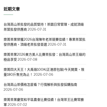
近期文章
台灣高山茶批發的品質堅持！茶園日常管理，成就頂級
茶葉批發供應商
2026-07-31
樂菁茶業榮獲2026台灣陳年老茶競賽佳績！專業茶葉批
發供應商，頂級老茶批發首選
2026-07-31
樂菁茶業2026東方美人比賽茶批發：台灣高山茶王級的
極品享受
2026-07-08
樂菁四大天王！大禹嶺100K(正港原包裝)今天開賣，限
量180斤售完為止！
2026-07-06
台灣高山茶價格怎麼看？行情解析與批發採購指南
2026-07-06
樂菁茶業慶賀和平區農會比賽佳績！台灣茶王比賽常勝
軍
2026-07-02