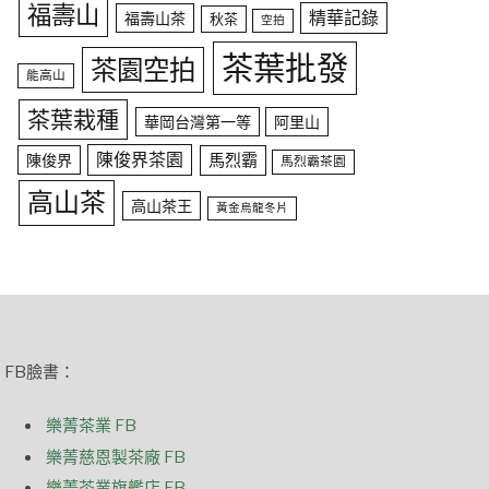
福壽山
精華記錄
福壽山茶
秋茶
空拍
茶葉批發
茶園空拍
能高山
茶葉栽種
華岡台灣第一等
阿里山
陳俊界茶園
馬烈霸
陳俊界
馬烈霸茶園
高山茶
高山茶王
黃金烏龍冬片
FB臉書：
樂菁茶業 FB
樂菁慈恩製茶廠 FB
樂菁茶業旗艦店 FB