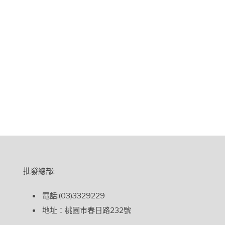
批發總部:
電話:(03)3329229
地址：桃園市春日路232號