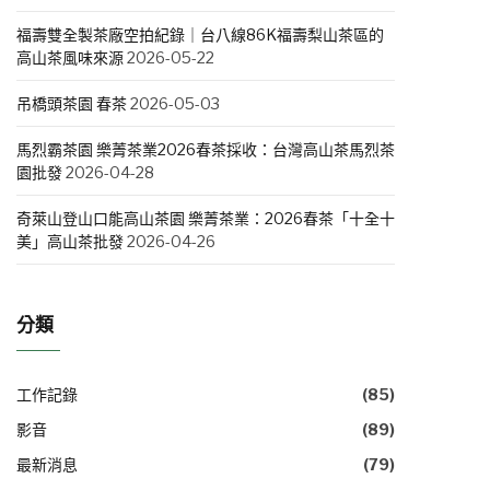
福壽雙全製茶廠空拍紀錄｜台八線86K福壽梨山茶區的
高山茶風味來源
2026-05-22
吊橋頭茶園 春茶
2026-05-03
馬烈霸茶園 樂菁茶業2026春茶採收：台灣高山茶馬烈茶
園批發
2026-04-28
奇萊山登山口能高山茶園 樂菁茶業：2026春茶「十全十
美」高山茶批發
2026-04-26
分類
工作記錄
(85)
影音
(89)
最新消息
(79)