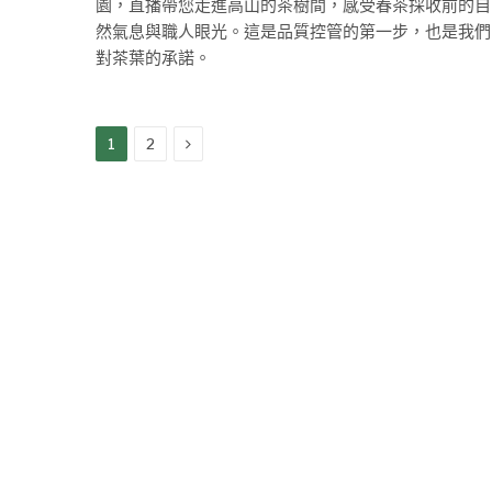
園，直播帶您走進高山的茶樹間，感受春茶採收前的自
然氣息與職人眼光。這是品質控管的第一步，也是我們
對茶葉的承諾。
Next
1
2