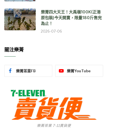
樂菁四大天王！大禹嶺100K(正港
原包裝)今天開賣，限量180斤售完
為止！
2026-07-06
關注樂菁
樂菁茶業FB
樂菁YouTube
樂菁茶業 7-11賣貨便