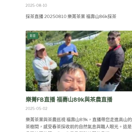
2025-08-10
採茶直播 20250810 樂菁茶業 福壽山86k採茶
影音
樂菁FB直播 福壽山89k與茶農直播
2025-05-02
樂菁茶業與茶農巡視 福壽山89k，直播帶您走進高山的
茶樹間，感受春茶採收前的自然氣息與職人眼光。這是