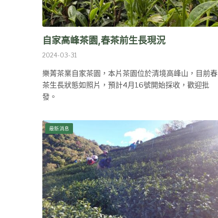
自家高峰茶園,春茶前生長現況
2024-03-31
樂菁茶業自家茶園，本片茶園位於清境高峰山，目前春
茶生長狀態如照片，預計4月16號開始採收，歡迎批
發。
最新消息