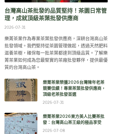
台灣高山茶批發的品質堅持！茶園日常管
理，成就頂級茶葉批發供應商
2026-07-31
樂菁茶業作為專業茶葉批發供應商，深耕台灣高山茶
批發領域。我們堅持從茶園管理做起，透過天然肥料
滋養茶樹，確保每一批茶葉都達到頂級品質。了解樂
菁茶業如何成為您最堅實的茶廠批發夥伴，提供最優
質的台灣高山茶。
樂菁茶業榮獲2026台灣陳年老茶
競賽佳績！專業茶葉批發供應商，
頂級老茶批發首選
2026-07-31
樂菁茶業2026東方美人比賽茶批
發：台灣高山茶王級的極品享受
2026-07-08