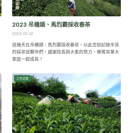
2023 吊橋頭、馬烈霸採收春茶
2023-05-12
這幾天在吊橋頭、馬烈霸採收春茶，以此空拍記錄辛苦
的採茶班夥伴們，感謝班長與大家的努力，樂菁茶業大
家庭一起成長！
工作記錄