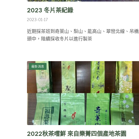
2023 冬片茶紀錄
2023-01-17
近期採茶班到奇萊山、梨山、能高山、翠巒北線、吊橋
頭中，陸續採收冬片以進行製茶
最新消息
2022秋茶嚐鮮 來自樂菁四個產地茶園