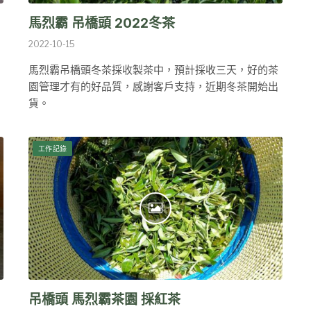
馬烈霸 吊橋頭 2022冬茶
2022-10-15
馬烈霸吊橋頭冬茶採收製茶中，預計採收三天，好的茶
園管理才有的好品質，感謝客戶支持，近期冬茶開始出
貨。
工作記錄
吊橋頭 馬烈霸茶園 採紅茶