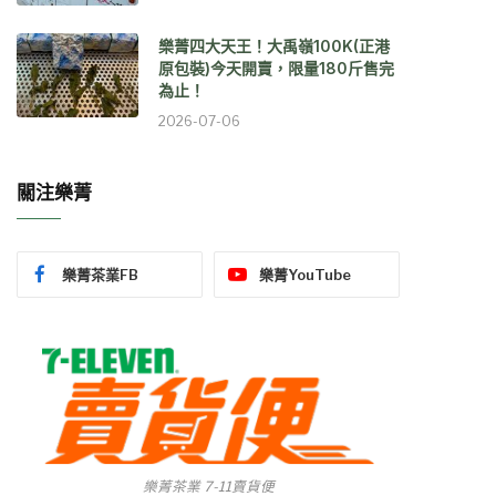
樂菁四大天王！大禹嶺100K(正港
原包裝)今天開賣，限量180斤售完
為止！
2026-07-06
關注樂菁
樂菁茶業FB
樂菁YouTube
樂菁茶業 7-11賣貨便