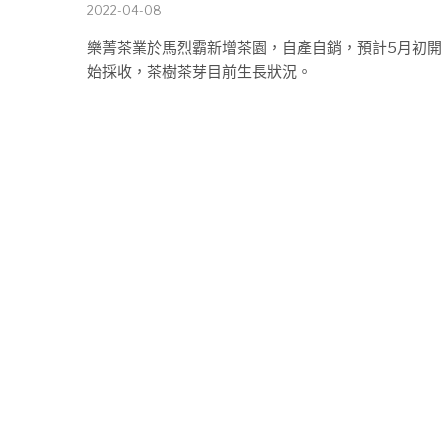
2022-04-08
樂菁茶業於馬烈霸新增茶園，自產自銷，預計5月初開
始採收，茶樹茶芽目前生長狀況。