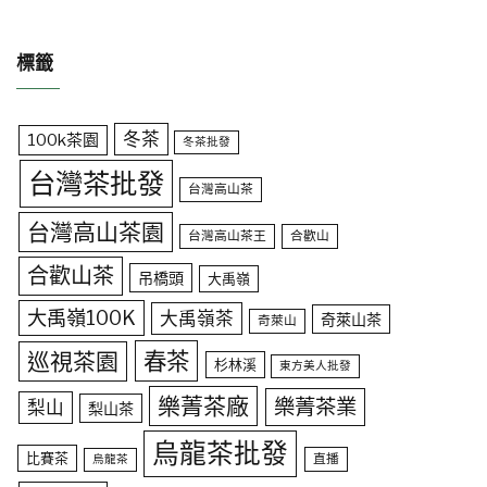
標籤
冬茶
100k茶園
冬茶批發
台灣茶批發
台灣高山茶
台灣高山茶園
台灣高山茶王
合歡山
合歡山茶
吊橋頭
大禹嶺
大禹嶺100K
大禹嶺茶
奇萊山茶
奇萊山
春茶
巡視茶園
杉林溪
東方美人批發
樂菁茶廠
樂菁茶業
梨山
梨山茶
烏龍茶批發
比賽茶
直播
烏龍茶