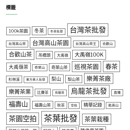
標籤
台灣茶批發
冬茶
100k茶園
冬茶批發
台灣高山茶園
台灣高山茶
台灣高山茶王
合歡山
合歡山茶
大禹嶺100K
吊橋頭
大禹嶺
春茶
巡視茶園
大禹嶺茶
奇萊山茶
奇萊山
樂菁茶廠
梨山
梨山茶
杉林溪
東方美人批發
烏龍茶批發
樂菁茶業
比賽茶
直播
烏龍茶
福壽山
精華記錄
福壽山茶
秋茶
能高山
空拍
茶葉批發
茶園空拍
茶葉栽種