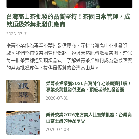
台灣高山茶批發的品質堅持！茶園日常管理，成
就頂級茶葉批發供應商
2026-07-31
樂菁茶業作為專業茶葉批發供應商，深耕台灣高山茶批發領
域。我們堅持從茶園管理做起，透過天然肥料滋養茶樹，確保
每一批茶葉都達到頂級品質。了解樂菁茶業如何成為您最堅實
的茶廠批發夥伴，提供最優質的台灣高山茶。
樂菁茶業榮獲2026台灣陳年老茶競賽佳績！
專業茶葉批發供應商，頂級老茶批發首選
2026-07-31
樂菁茶業2026東方美人比賽茶批發：台灣高
山茶王級的極品享受
2026-07-08