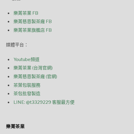
樂菁茶業 FB
樂菁慈恩製茶廠 FB
樂菁茶業旗艦店 FB
媒體平台：
Youtube頻道
樂菁茶業 (台灣官網)
樂菁慈恩製茶廠 (官網)
茶葉包裝服務
茶包批發製造
LINE: @t3329229 客服最方便
樂菁茶業