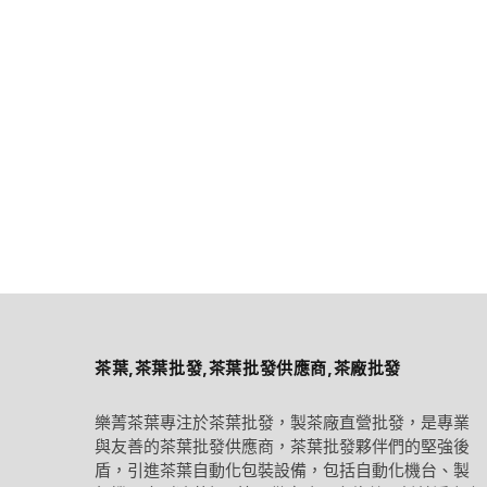
茶葉,茶葉批發,茶葉批發供應商,茶廠批發
樂菁茶葉專注於茶葉批發，製茶廠直營批發，是專業
與友善的茶葉批發供應商，茶葉批發夥伴們的堅強後
盾，引進茶葉自動化包裝設備，包括自動化機台、製