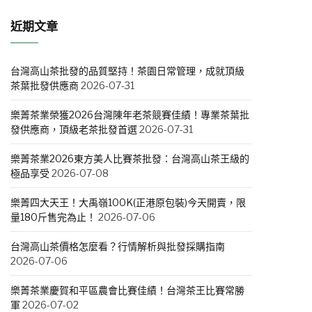
近期文章
台灣高山茶批發的品質堅持！茶園日常管理，成就頂級
茶葉批發供應商
2026-07-31
樂菁茶業榮獲2026台灣陳年老茶競賽佳績！專業茶葉批
發供應商，頂級老茶批發首選
2026-07-31
樂菁茶業2026東方美人比賽茶批發：台灣高山茶王級的
極品享受
2026-07-08
樂菁四大天王！大禹嶺100K(正港原包裝)今天開賣，限
量180斤售完為止！
2026-07-06
台灣高山茶價格怎麼看？行情解析與批發採購指南
2026-07-06
樂菁茶業慶賀和平區農會比賽佳績！台灣茶王比賽常勝
軍
2026-07-02