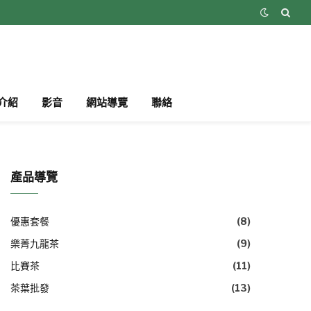
介紹
影音
網站導覽
聯絡
產品導覽
優惠套餐
(8)
樂菁九龍茶
(9)
比賽茶
(11)
茶葉批發
(13)