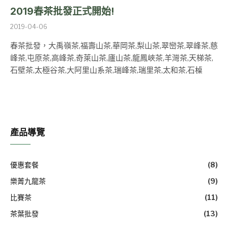
2019春茶批發正式開始!
2019-04-06
春茶批發，大禹嶺茶,福壽山茶,華岡茶,梨山茶,翠巒茶,翠峰茶,慈
峰茶,屯原茶,高峰茶,奇萊山茶,廬山茶,龍鳳峽茶,羊灣茶,天梯茶,
石壁茶,太極谷茶,大阿里山系茶,瑞峰茶,瑞里茶,太和茶,石槕
產品導覽
優惠套餐
(8)
樂菁九龍茶
(9)
比賽茶
(11)
茶葉批發
(13)