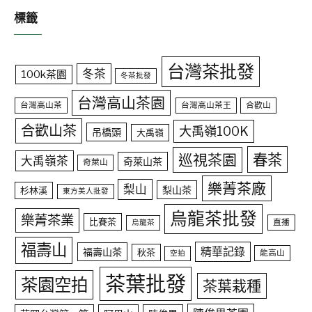
標籤
台灣茶批發
冬茶
100k茶園
冬茶批發
台灣高山茶園
台灣高山茶
台灣高山茶王
合歡山
合歡山茶
大禹嶺100K
吊橋頭
大禹嶺
春茶
巡視茶園
大禹嶺茶
奇萊山茶
奇萊山
樂菁茶廠
梨山
梨山茶
杉林溪
東方美人批發
烏龍茶批發
樂菁茶業
比賽茶
直播
烏龍茶
福壽山
精華記錄
福壽山茶
秋茶
能高山
空拍
茶葉批發
茶園空拍
茶葉栽種