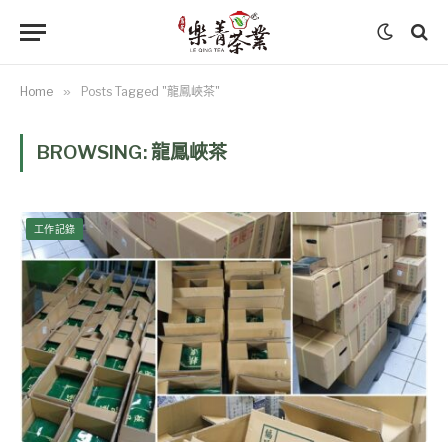
Home
»
Posts Tagged "龍鳳峽茶"
BROWSING:
龍鳳峽茶
工作記錄