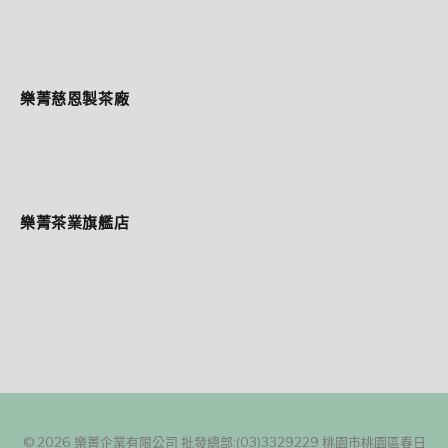
樂菁慈恩製茶廠
樂菁茶業旗艦店
© 2026 樂菁企業有限公司 批發總部:(03)3329229 桃園市桃園區春日