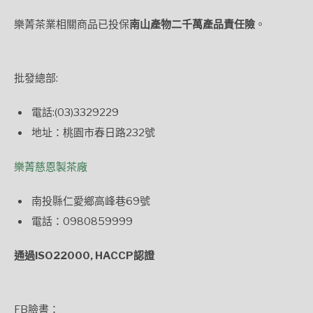
樂菁茶業相關商品已投保
南山產物二千萬產品責任險
。
批發總部:
電話:(03)3329229
地址：桃園市春日路232號
樂菁慈恩製茶廠
南投縣仁愛鄉高峰巷69號
電話：0980859999
通過ISO22000, HACCP認證
FB臉書：