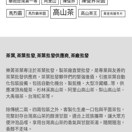
陳俊界茶園
華岡台灣第一等
阿里山
陳俊界
高山茶
馬烈霸
高山茶王
馬烈霸茶園
黃金烏龍冬片
茶葉,茶葉批發,茶葉批發供應商,茶廠批發
樂菁茶葉專注於茶葉批發，製茶廠直營批發，是專業與友善的
茶葉批發供應商，茶葉批發夥伴們的堅強後盾，引進茶葉自動
化包裝設備，包括自動化機台、製氮機、大型冷藏櫃…等，供
應凍頂烏龍茶、杉林溪高山茶、阿里山高山茶、梨山高山茶、
大禹嶺茶、台灣紅茶等。
除傳統二兩、四兩包裝之外，客製化生產一口包與平面茶包，
完整封存台灣高山茶的醇滑甘甜，適合上班族攜帶，讓大眾方
便沖泡品嚐，享用台灣高山茶的香氣與甘甜茶湯。隨開隨泡，
香醇不走味。