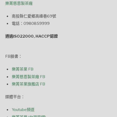
樂菁慈恩製茶廠
南投縣仁愛鄉高峰巷69號
電話：0980859999
通過ISO22000, HACCP認證
FB臉書：
樂菁茶業 FB
樂菁慈恩製茶廠 FB
樂菁茶業旗艦店 FB
媒體平台：
Youtube頻道