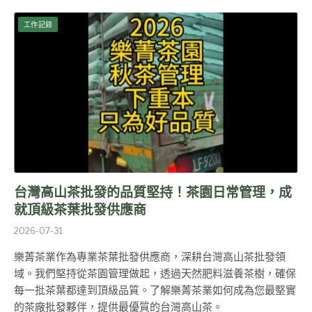
工作記錄
台灣高山茶批發的品質堅持！茶園日常管理，成
就頂級茶葉批發供應商
2026-07-31
樂菁茶業作為專業茶葉批發供應商，深耕台灣高山茶批發領
域。我們堅持從茶園管理做起，透過天然肥料滋養茶樹，確保
每一批茶葉都達到頂級品質。了解樂菁茶業如何成為您最堅實
的茶廠批發夥伴，提供最優質的台灣高山茶。