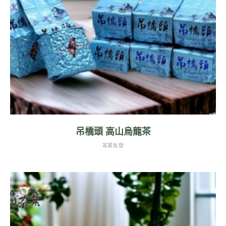
吊橋頭 高山烏龍茶
茶葉批發