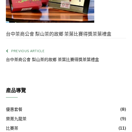
台中茶商公會 梨山茶的故鄉 茶葉比賽得獎茶葉禮盒
PREVIOUS ARTICLE
台中茶商公會 梨山茶的故鄉 茶葉比賽得獎茶葉禮盒
產品導覽
優惠套餐
(8)
樂菁九龍茶
(9)
比賽茶
(11)