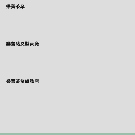
樂菁茶業
樂菁慈恩製茶廠
樂菁茶業旗艦店