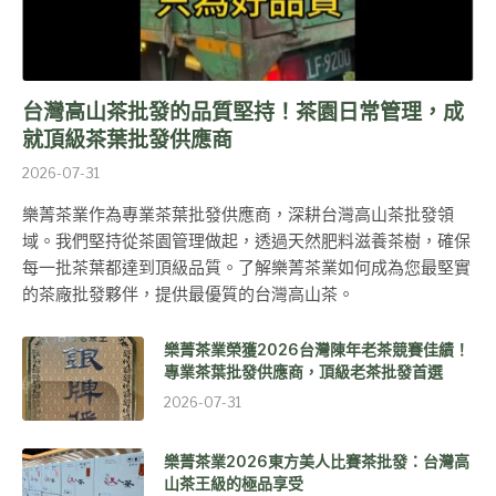
台灣高山茶批發的品質堅持！茶園日常管理，成
就頂級茶葉批發供應商
2026-07-31
樂菁茶業作為專業茶葉批發供應商，深耕台灣高山茶批發領
域。我們堅持從茶園管理做起，透過天然肥料滋養茶樹，確保
每一批茶葉都達到頂級品質。了解樂菁茶業如何成為您最堅實
的茶廠批發夥伴，提供最優質的台灣高山茶。
樂菁茶業榮獲2026台灣陳年老茶競賽佳績！
專業茶葉批發供應商，頂級老茶批發首選
2026-07-31
樂菁茶業2026東方美人比賽茶批發：台灣高
山茶王級的極品享受