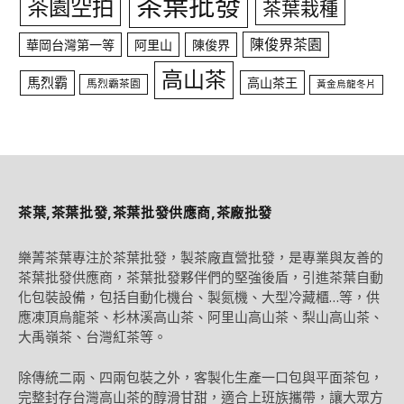
茶葉批發
茶園空拍
茶葉栽種
陳俊界茶園
華岡台灣第一等
阿里山
陳俊界
高山茶
馬烈霸
高山茶王
馬烈霸茶園
黃金烏龍冬片
茶葉,茶葉批發,茶葉批發供應商,茶廠批發
樂菁茶葉專注於茶葉批發，製茶廠直營批發，是專業與友善的
茶葉批發供應商，茶葉批發夥伴們的堅強後盾，引進茶葉自動
化包裝設備，包括自動化機台、製氮機、大型冷藏櫃…等，供
應凍頂烏龍茶、杉林溪高山茶、阿里山高山茶、梨山高山茶、
大禹嶺茶、台灣紅茶等。
除傳統二兩、四兩包裝之外，客製化生產一口包與平面茶包，
完整封存台灣高山茶的醇滑甘甜，適合上班族攜帶，讓大眾方