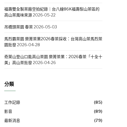
福壽雙全製茶廠空拍紀錄｜台八線86K福壽梨山茶區的
高山茶風味來源
2026-05-22
吊橋頭茶園 春茶
2026-05-03
馬烈霸茶園 樂菁茶業2026春茶採收：台灣高山茶馬烈茶
園批發
2026-04-28
奇萊山登山口能高山茶園 樂菁茶業：2026春茶「十全十
美」高山茶批發
2026-04-26
分類
工作記錄
(85)
影音
(89)
最新消息
(79)