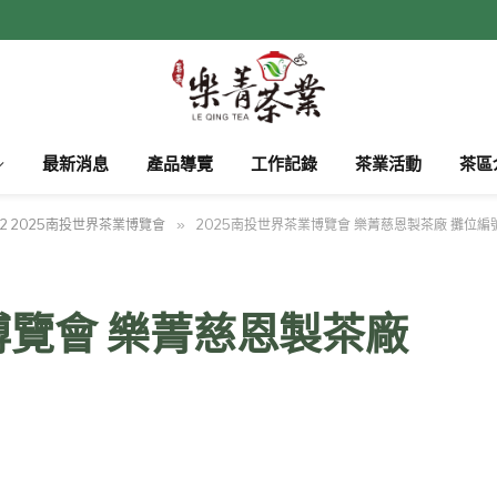
最新消息
產品導覽
工作記錄
茶業活動
茶區
2 2025南投世界茶業博覽會
»
2025南投世界茶業博覽會 樂菁慈恩製茶廠 攤位編號
博覽會 樂菁慈恩製茶廠