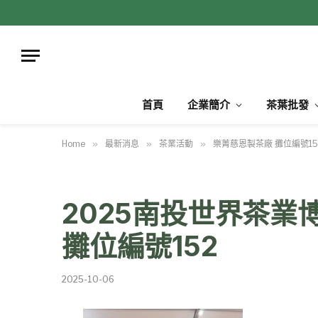
首頁
企業簡介
茶葉批發
Home
»
最新消息
»
茶業活動
»
樂菁慈恩製茶廠 攤位編號15
2025南投世界茶業
攤位編號152
2025-10-06