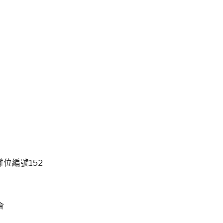
位編號152
會