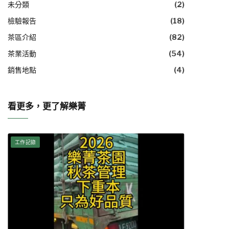
未分類
(2)
檢驗報告
(18)
茶區介紹
(82)
茶業活動
(54)
銷售地點
(4)
看更多，更了解樂菁
工作記錄