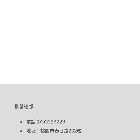
批發總部:
電話:(03)3329229
地址：桃園市春日路232號