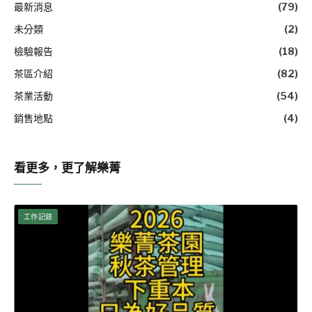
最新消息
(79)
未分類
(2)
檢驗報告
(18)
茶區介紹
(82)
茶業活動
(54)
銷售地點
(4)
看更多，更了解樂菁
工作記錄