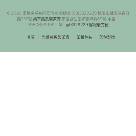
© 2026 樂菁企業有限公司 批發總部:(03)3329229 桃園市桃園區春日
路232號
樂菁慈恩製茶廠
南投縣仁愛鄉高峰巷69號 電話：
0980859999
LINE: @t3329229 客服最方便
首頁
樂菁慈恩製茶廠
茶葉包裝
茶包製造