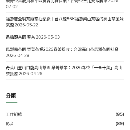
樂菁茶業慶賀和平區農會比賽佳績！台灣茶王比賽常勝軍
2026-
07-02
福壽雙全製茶廠空拍紀錄｜台八線86K福壽梨山茶區的高山茶風味
來源
2026-05-22
吊橋頭茶園 春茶
2026-05-03
馬烈霸茶園 樂菁茶業2026春茶採收：台灣高山茶馬烈茶園批發
2026-04-28
奇萊山登山口能高山茶園 樂菁茶業：2026春茶「十全十美」高山
茶批發
2026-04-26
分類
工作記錄
(85)
影音
(89)